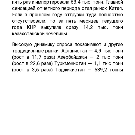
пять раз и импортировала 63,4 тыс. тонн. Главной
сенсацией отчетного периода стал рынок Китая.
Если в прошлом году отгрузки туда полностью
отсутствовали, то за пять месяцев текущего
года КНР выкупила сразу 14,2 тыс. тонн
казахстанской чечевицы.
Высокую динамику спроса показывают и другие
традиционные рынки: Афганистан — 4,9 тыс тонн
(рост в 11,7 раза) Азербайджан — 2 тыс тонн
(рост в 22,6 раза) Туркменистан — 1,1 тыс тонн
(рост в 3,6 раза) Таджикистан — 539,2 тонны
(рост в 23,4 раза) Польша — 462 тонны (рост в
21 раз).
Смотрите больше интересных агроновостей
Казахстана на нашем канале
telegram
, узнавайте
о важных событиях в
facebook
и подписывайтесь
на
youtube
канал и
instagram
.