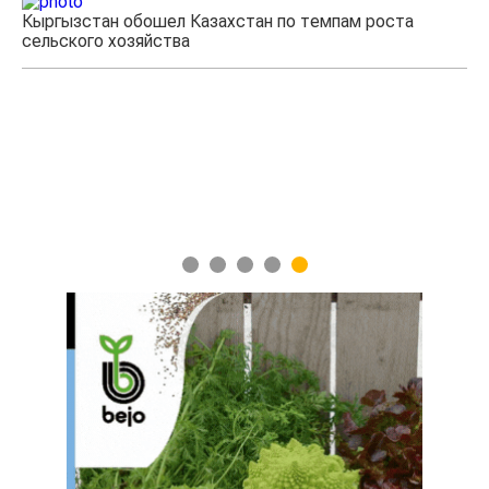
Кыргызстан обошел Казахстан по темпам роста
Каз
сельского хозяйства
эк
1
2
3
4
5