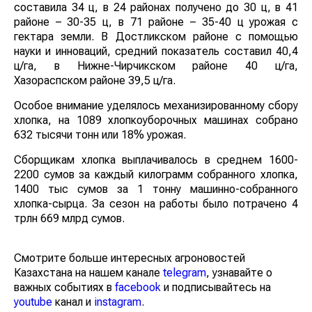
составила 34 ц, в 24 районах получено до 30 ц, в 41
районе – 30-35 ц, в 71 районе – 35-40 ц урожая с
гектара земли. В Достликском районе с помощью
науки и инноваций, средний показатель составил 40,4
ц/га, в Нижне-Чирчикском районе 40 ц/га,
Хазораспском районе 39,5 ц/га.
Особое внимание уделялось механизированному сбору
хлопка, на 1089 хлопкоуборочных машинах собрано
632 тысячи тонн или 18% урожая.
Сборщикам хлопка выплачивалось в среднем 1600-
2200 сумов за каждый килограмм собранного хлопка,
1400 тыс сумов за 1 тонну машинно-собранного
хлопка-сырца. За сезон на работы было потрачено 4
трлн 669 млрд сумов.
Смотрите больше интересных агроновостей
Казахстана на нашем канале
telegram
, узнавайте о
важных событиях в
facebook
и подписывайтесь на
youtube
канал и
instagram
.