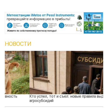
НОВОСТИ
Кто успел, тот и съел: новые правила выдачи
Ка
агросубсидий
пр