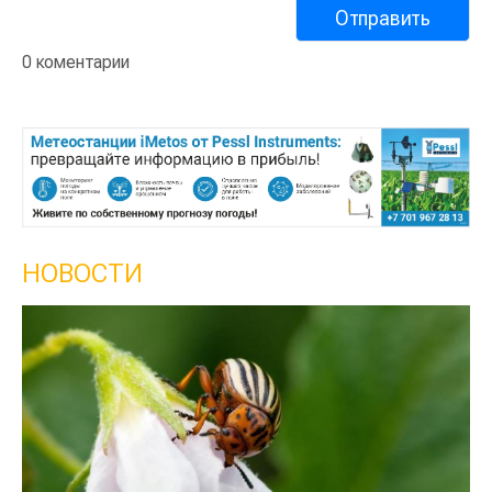
0 коментарии
НОВОСТИ
Кы
се