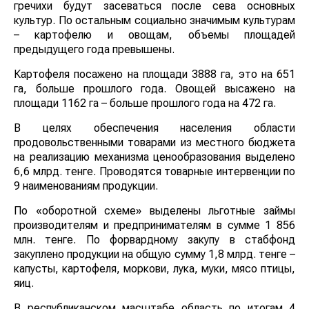
гречихи будут засеваться после сева основных
культур. По остальным социально значимым культурам
– картофелю и овощам, объемы площадей
предыдущего года превышены.
Картофеля посажено на площади 3888 га, это на 651
га, больше прошлого года. Овощей высажено на
площади 1162 га – больше прошлого года на 472 га.
В целях обеспечения населения области
продовольственными товарами из местного бюджета
на реализацию механизма ценообразования выделено
6,6 млрд. тенге. Проводятся товарные интервенции по
9 наименованиям продукции.
По «оборотной схеме» выделены льготные займы
производителям и предпринимателям в сумме 1 856
млн. тенге. По форвардному закупу в стабфонд
закуплено продукции на общую сумму 1,8 млрд. тенге –
капусты, картофеля, моркови, лука, муки, мясо птицы,
яиц.
В республиканском масштабе область по итогам 4