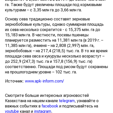
га. Также будут увеличены площади под кормовыми
культурами – с 3,35 млн га до 3,66 млн га.
Основу сева традиционно составят зерновые
зернобобовые культуры, однако суммарная площадь
их сева несколько сократится - с 15,375 млн. га до
15,183 млн га. В частности, посевы пшеницы
планируется разместить на 11,381 млн га (в 2019 г. –
11,385 млн га), ячменя – на 2,808 (2,997) млн. га,
зернобобовых – на 217,4 (218,5) тыс. га. В то же время
площади сева овса и кукурузы несколько возрастут –
до 252,9 (247,3) тыс. га и 157,8 (156,9) тыс. га)
соответственно. Площади под рисом будут сохранены
на прошлогоднем уровне – 102 тыс. га.
Источник:
www.apk-inform.com/
Смотрите больше интересных агроновостей
Казахстана на нашем канале
telegram
, узнавайте о
важных событиях в
facebook
и подписывайтесь на
youtube
канал и
instagram
.