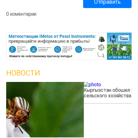
0 коментарии
НОВОСТИ
Кыргызстан обошел Казахстан по темпам роста
Ка
сельского хозяйства
эк