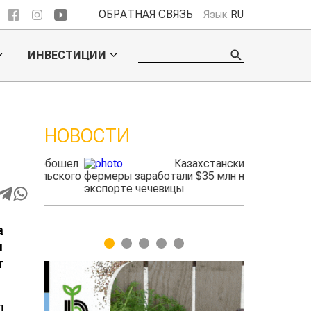
ОБРАТНАЯ СВЯЗЬ
Язык
RU
ИНВЕСТИЦИИ
НОВОСТИ
 обошел
Казахстанские
ельского
фермеры заработали $35 млн на
экспорте чечевицы
а
1
2
3
4
5
я
т
п