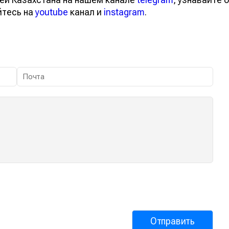
йтесь на
youtube
канал и
instagram
.