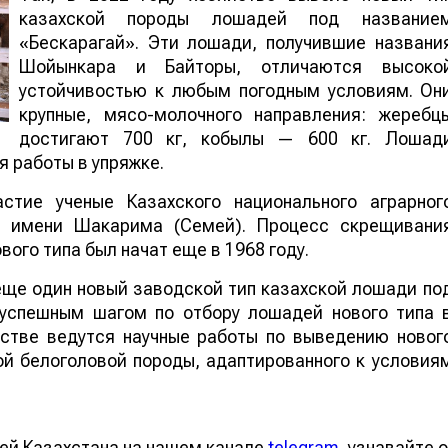
казахской породы лошадей под название
«Бескарагай». Эти лошади, получившие названи
Шойынкара и Байторы, отличаются высоко
устойчивостью к любым погодным условиям. Он
крупные, мясо-молочного направления: жеребц
достигают 700 кг, кобылы — 600 кг. Лошад
я работы в упряжке.
стие ученые Казахского национального аграрног
та имени Шакарима (Семей). Процесс скрещивани
ого типа был начат еще в 1968 году.
еще один новый заводской тип казахской лошади по
 успешным шагом по отбору лошадей нового типа 
йстве ведутся научные работы по выведению новог
ой белоголовой породы, адаптированного к условия
ей Казахстана на нашем канале
telegram
, узнавайте о