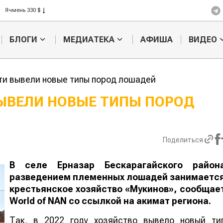
Ячмень 330 $
Кукуруза 301 $
Рис 408 $
БЛОГИ
МЕДИАТЕКА
АФИША
ВИДЕО
Пшеница 423 $
ти вывели новые типы пород лошадей
ВЫВЕЛИ НОВЫЕ ТИПЫ ПОРОД
Кыргызстан
Казахстан по темпам роста с
хозяйства
Поделиться
В селе Ерназар Бескарагайского район
разведением племенных лошадей занимаетс
крестьянское хозяйство «Мукинов», сообщае
World of NAN со ссылкой на акимат региона.
Так, в 2022 году хозяйство вывело новый ти