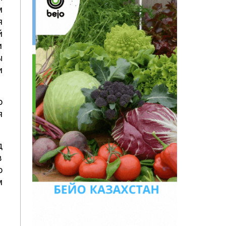
м
я
й
и
ы
и
о
я
д
в
о
м