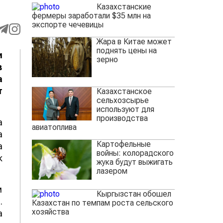
Казахстанские
фермеры заработали $35 млн на
экспорте чечевицы
Жара в Китае может
поднять цены на
и
зерно
в
а
т
Казахстанское
сельхозсырье
используют для
производства
а
авиатоплива
а
Картофельные
а
войны: колорадского
к
жука будут выжигать
лазером
м
Кыргызстан обошел
.
Казахстан по темпам роста сельского
хозяйства
а