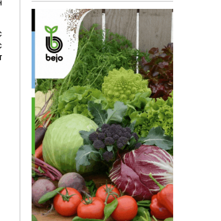
н
с
с
т