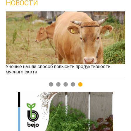
НОВОСТИ
Жара в Китае может поднять цены на зерно
1
2
3
4
5