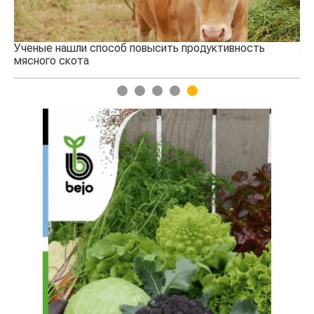
ь
Жара в Китае может поднять цены на зерно
1
2
3
4
5