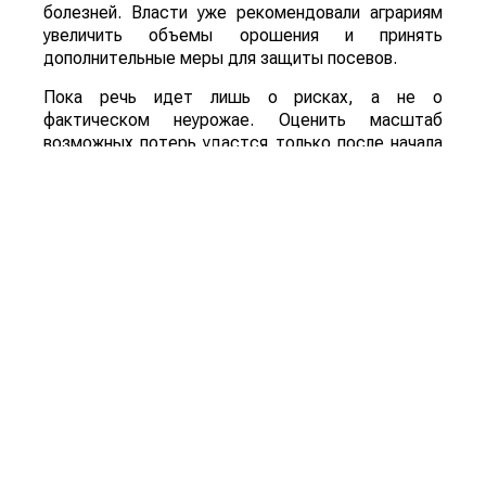
болезней. Власти уже рекомендовали аграриям
увеличить объемы орошения и принять
дополнительные меры для защиты посевов.
Пока речь идет лишь о рисках, а не о
фактическом неурожае. Оценить масштаб
возможных потерь удастся только после начала
уборочной кампании. Однако ситуация находится
под пристальным вниманием, поскольку осенний
урожай обеспечивает около трех четвертей
всего производства зерна в Китае.
Для Казахстана развитие событий может иметь
и положительную сторону. Китай остается одним
из крупнейших мировых импортеров
сельхозпродукции. Если собственный урожай
окажется ниже ожидаемого, стране, вероятно,
придется увеличить закупки зерна и кормовых
культур на внешних рынках. Кроме того,
возможное сокращение урожая в одной из
крупнейших аграрных стран мира способно
поддержать мировые цены на зерно, что станет