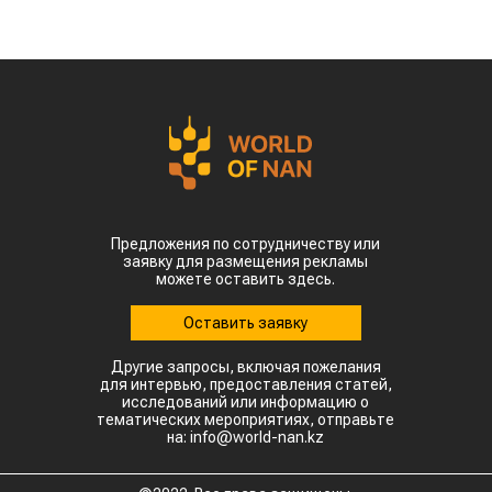
прошлого года. Суммарная экспортная выручка
отечественных производителей приблизилась к
отметке в $35 млн.
Казахстанскую чечевицу активно закупают 23
страны мира. Ключевым торговым партнером
остается Турция, которая увеличила закупки в
пять раз и импортировала 63,4 тыс. тонн.
Главной сенсацией отчетного периода стал
рынок Китая. Если в прошлом году отгрузки туда
полностью отсутствовали, то за пять месяцев
текущего года КНР выкупила сразу 14,2 тыс.
тонн казахстанской чечевицы.
Высокую динамику спроса показывают и другие
традиционные рынки: Афганистан — 4,9 тыс
тонн (рост в 11,7 раза) Азербайджан — 2 тыс
тонн (рост в 22,6 раза) Туркменистан — 1,1 тыс
тонн (рост в 3,6 раза) Таджикистан — 539,2
тонны (рост в 23,4 раза) Польша — 462 тонны
(рост в 21 раз).