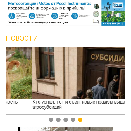
НОВОСТИ
Кто успел, тот и съел: новые правила выдачи
Ка
агросубсидий
пр
1
2
3
4
5