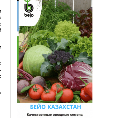
я
ю
о
й
5
о
ь
с
с