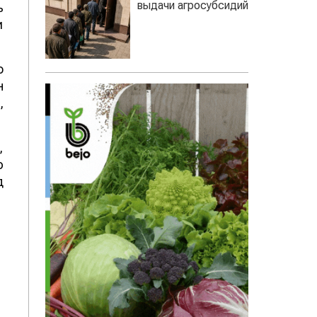
выдачи агросубсидий
ь
и
о
н
,
,
ю
д