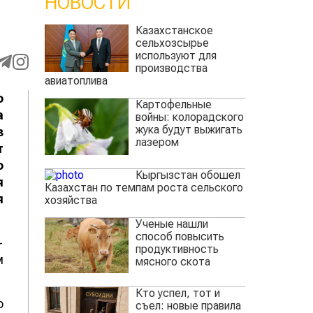
НОВОСТИ
Казахстанское
сельхозсырье
используют для
производства
авиатоплива
о
Картофельные
а
войны: колорадского
жука будут выжигать
з
лазером
т
о
Кыргызстан обошел
я
Казахстан по темпам роста сельского
я
хозяйства
Ученые нашли
способ повысить
-
продуктивность
м
мясного скота
Кто успел, тот и
о
съел: новые правила