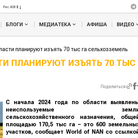
Рис 408 $
Пшеница 423 $
БЛОГИ
МЕДИАТЕКА
АФИША
ВИДЕО
ласти планируют изъять 70 тыс га сельхозземель
И ПЛАНИРУЮТ ИЗЪЯТЬ 70 ТЫС 
Кыргызстан обошел
Ученые наш
ан по темпам роста сельского
способ повы
ва
продуктивно
Поделиться
мясного ско
С начала 2024 года по области выявлен
неиспользуемые земл
сельскохозяйственного назначения, обще
площадью 170,5 тыс га – это 600 земельны
участков, сообщает
World
of
NAN
со ссылко