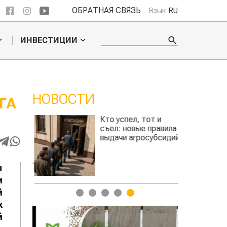
ОБРАТНАЯ СВЯЗЬ
Язык
RU
ИНВЕСТИЦИИ
НОВОСТИ
ГА
ли
Кто успел, тот и
сить
съел: новые правила
сть
выдачи агросубсидий
та
авиатоплива
ы
и
й
1
2
3
4
5
х
й