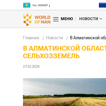
Рис 300000₸
Пшеница 3 класс 125000₸
МЕНЮ
НОВОСТИ
Главная
Новости
В Алматинской об
В АЛМАТИНСКОЙ ОБЛАСТ
СЕЛЬХОЗЗЕМЕЛЬ
анское
Картофельные
сырье
войны: колорадского
Казахст
уют для
жука будут выжигать
хозяйст
27.02.2024
дства
лазером