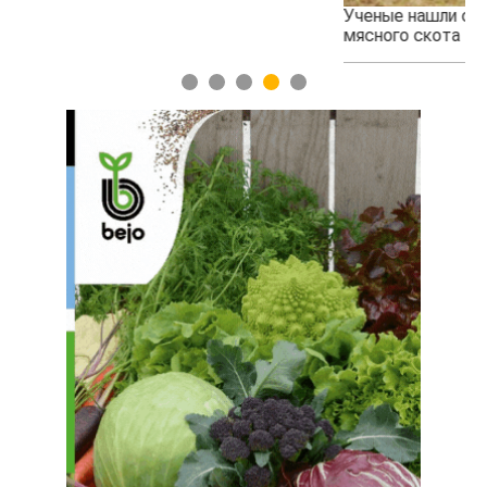
Ученые нашли способ повысить продуктивность
Жа
мясного скота
1
2
3
4
5