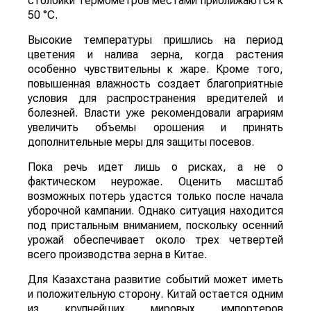
потерях урожая кукурузы, риса, хлопка и сои
именно в самый важный период их развития,
сообщает
World
of
NAN
По данным китайских метеорологических служб,
наиболее сложная ситуация складывается в
северных регионах страны. В провинции
Шаньдун, которая обеспечивает около 10%
производства кукурузы в Китае, температура
воздуха достигает 35–38 °C. В Синьцзяне, одном
из крупнейших центров выращивания хлопка,
столбики термометров местами приближаются к
50 °C.
Высокие температуры пришлись на период
цветения и налива зерна, когда растения
особенно чувствительны к жаре. Кроме того,
повышенная влажность создает благоприятные
условия для распространения вредителей и
болезней. Власти уже рекомендовали аграриям
увеличить объемы орошения и принять
дополнительные меры для защиты посевов.