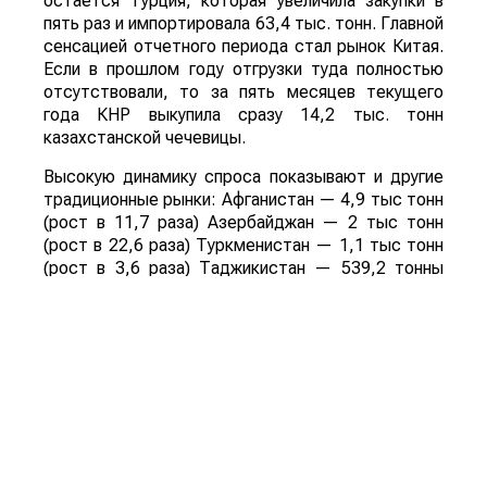
остается Турция, которая увеличила закупки в
пять раз и импортировала 63,4 тыс. тонн. Главной
сенсацией отчетного периода стал рынок Китая.
Если в прошлом году отгрузки туда полностью
отсутствовали, то за пять месяцев текущего
года КНР выкупила сразу 14,2 тыс. тонн
казахстанской чечевицы.
Высокую динамику спроса показывают и другие
традиционные рынки: Афганистан — 4,9 тыс тонн
(рост в 11,7 раза) Азербайджан — 2 тыс тонн
(рост в 22,6 раза) Туркменистан — 1,1 тыс тонн
(рост в 3,6 раза) Таджикистан — 539,2 тонны
(рост в 23,4 раза) Польша — 462 тонны (рост в
21 раз).
Смотрите больше интересных агроновостей
Казахстана на нашем канале
telegram
, узнавайте
о важных событиях в
facebook
и подписывайтесь
на
youtube
канал и
instagram
.