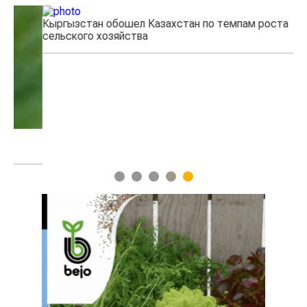
Кыргызстан обошел Казахстан по темпам роста
Ка
сельского хозяйства
эк
1
2
3
4
5