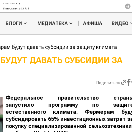
Рис 408 $
Пшеница 423 $
БЛОГИ
МЕДИАТЕКА
АФИША
ВИДЕО
рам будут давать субсидии за защиту климата
БУДУТ ДАВАТЬ СУБСИДИИ ЗА
Казахстанское
Картофельн
сельхозсырье
войны: коло
используют для
жука будут 
Поделиться
производства
лазером
лива
Федеральное правительство стран
запустило программу по защит
естественного климата. Фермерам буд
субсидировать 65% инвестиционных затрат з
покупку специализированной сельхозтехники