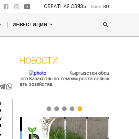
ОБРАТНАЯ СВЯЗЬ
Язык
RU
ИНВЕСТИЦИИ
НОВОСТИ
ые
Кыргызстан обошел
радского
Казахстан по темпам роста сельского
фермеры зар
выжигать
хозяйства
экспорте че
ы
1
2
3
4
5
е
у
а
,