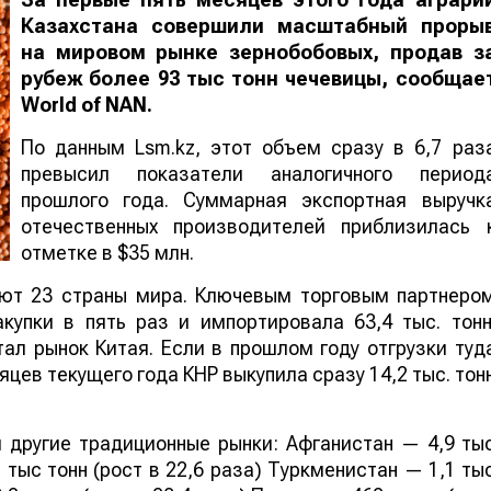
Казахстана совершили масштабный проры
на мировом рынке зернобобовых, продав з
рубеж более 93 тыс тонн чечевицы, сообщае
World
of
NAN
.
По данным Lsm.kz, этот объем сразу в 6,7 раз
превысил показатели аналогичного период
прошлого года. Суммарная экспортная выручк
отечественных производителей приблизилась 
отметке в $35 млн.
ают 23 страны мира. Ключевым торговым партнеро
купки в пять раз и импортировала 63,4 тыс. тонн
ал рынок Китая. Если в прошлом году отгрузки туд
яцев текущего года КНР выкупила сразу 14,2 тыс. тон
 другие традиционные рынки: Афганистан — 4,9 ты
 тыс тонн (рост в 22,6 раза) Туркменистан — 1,1 ты