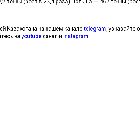
,2 тонны (рост в 23,4 раза) Польша — 462 тонны (рос
ей Казахстана на нашем канале
telegram
, узнавайте о
йтесь на
youtube
канал и
instagram
.