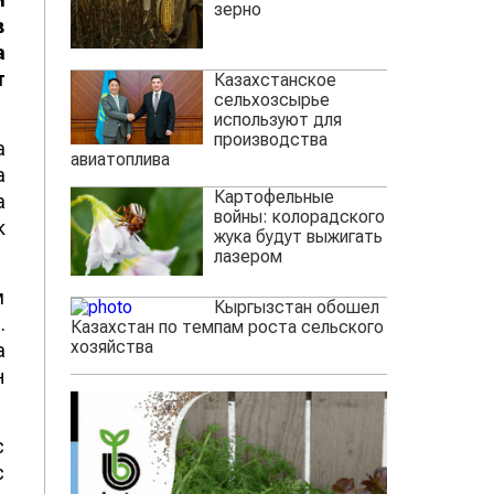
зерно
в
а
т
Казахстанское
сельхозсырье
используют для
производства
а
авиатоплива
а
Картофельные
а
войны: колорадского
к
жука будут выжигать
лазером
м
Кыргызстан обошел
.
Казахстан по темпам роста сельского
хозяйства
а
н
с
с