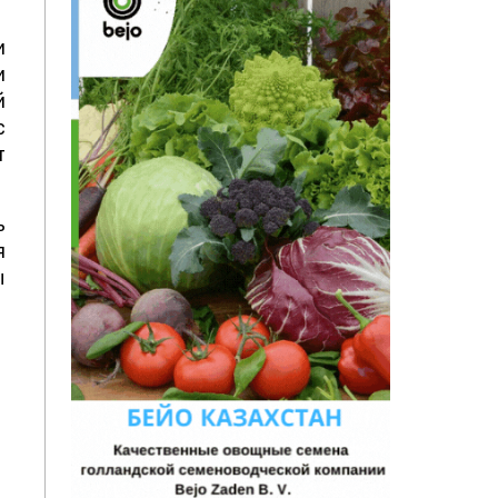
и
и
й
с
т
ь
я
ы