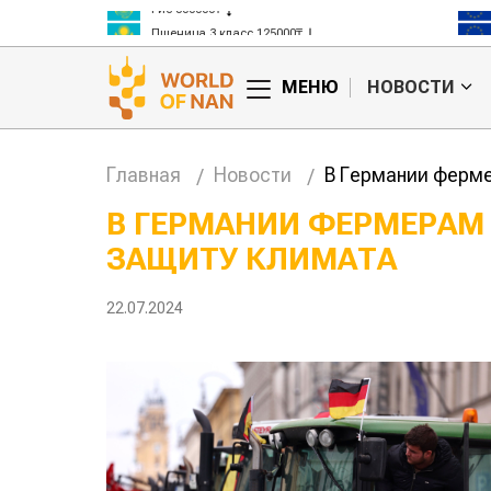
Рис 300000₸
Пшеница 3 класс 125000₸
МЕНЮ
НОВОСТИ
Главная
Новости
В Германии ферме
В ГЕРМАНИИ ФЕРМЕРАМ 
ЗАЩИТУ КЛИМАТА
анские
Жара в Китае может
млн на
поднять цены на
зерно
22.07.2024
авиатоп