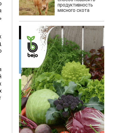
о
продуктивность
мясного скота
я
ь
х
д
о
я
й
х
х
т