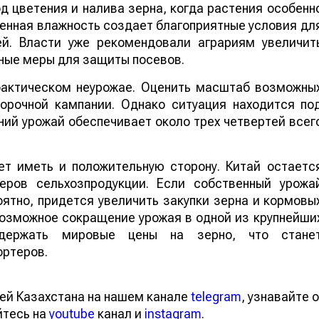
 цветения и налива зерна, когда растения особенн
шенная влажность создает благоприятные условия дл
ей. Власти уже рекомендовали аграриям увеличит
ные меры для защиты посевов.
 фактическом неурожае. Оценить масштаб возможны
борочной кампании. Однако ситуация находится по
ий урожай обеспечивает около трех четвертей всег
т иметь и положительную сторону. Китай остаетс
еров сельхозпродукции. Если собственный урожа
ятно, придется увеличить закупки зерна и кормовы
 возможное сокращение урожая в одной из крупнейши
ддержать мировые цены на зерно, что стане
ортеров.
ей Казахстана на нашем канале
telegram
, узнавайте о
йтесь на
youtube
канал и
instagram
.