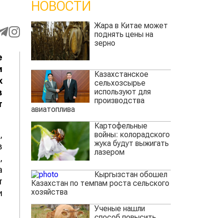
НОВОСТИ
Жара в Китае может
поднять цены на
зерно
е
и
Казахстанское
х
сельхозсырье
используют для
в
производства
т
авиатоплива
Картофельные
,
войны: колорадского
жука будут выжигать
в
лазером
,
а
Кыргызстан обошел
т
Казахстан по темпам роста сельского
хозяйства
и
Ученые нашли
способ повысить