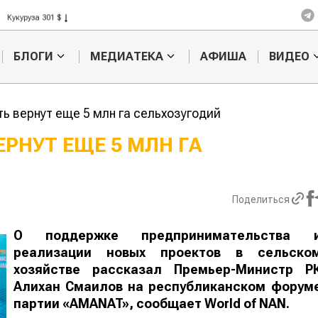
Кукуруза 301 $
Рис 408 $
Пшеница 423 $
БЛОГИ
МЕДИАТЕКА
АФИША
ВИДЕО
ь вернут еще 5 млн га сельхозугодий
РНУТ ЕЩЕ 5 МЛН ГА
Казахстанское
Картофельн
сельхозсырье
войны: коло
используют для
жука будут 
Поделиться
производства
лазером
лива
О поддержке предпринимательства 
реализации новых проектов в сельско
хозяйстве рассказал Премьер-Министр Р
Алихан Смаилов на республиканском форум
партии «AMANAT», сообщает
World of NAN
.