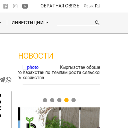
ОБРАТНАЯ СВЯЗЬ
Язык
RU
ИНВЕСТИЦИИ
НОВОСТИ
ые
Кыргызстан обошел
радского
Казахстан по темпам роста сельского
выжигать
хозяйства
и
1
2
3
4
5
м
К
е