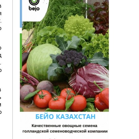
в
я
.
ю
о
д
.
о
в
ь
м
о