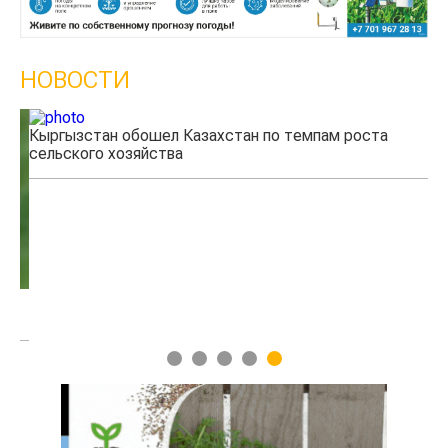
НОВОСТИ
Кыргызстан обошел Казахстан по темпам роста
Ка
сельского хозяйства
эк
1
2
3
4
5