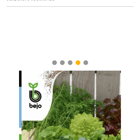
Ученые нашли способ повысить продуктивност
мясного скота
1
2
3
4
5