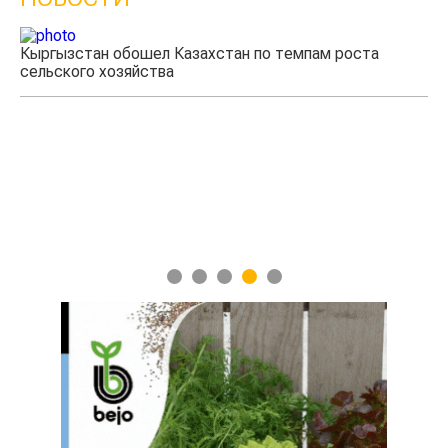
НОВОСТИ
Кыргызстан обошел Казахстан по темпам роста
сельского хозяйства
Уч
мя
1
2
3
4
5