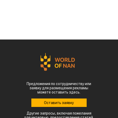
Власти страны предупреждают о возможных
потерях урожая кукурузы, риса, хлопка и сои
именно в самый важный период их
развития, сообщает
World
of
NAN
По данным китайских метеорологических служб,
наиболее сложная ситуация складывается в
северных регионах страны. В провинции
Шаньдун, которая обеспечивает около 10%
производства кукурузы в Китае, температура
воздуха достигает 35–38 °C. В Синьцзяне, одном
из крупнейших центров выращивания хлопка,
столбики термометров местами приближаются к
50 °C.
Высокие температуры пришлись на период
цветения и налива зерна, когда растения
особенно чувствительны к жаре. Кроме того,
повышенная влажность создает благоприятные
условия для распространения вредителей и
болезней. Власти уже рекомендовали аграриям
увеличить объемы орошения и принять