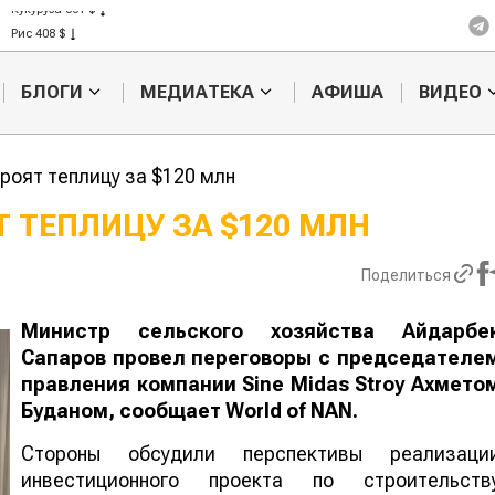
Кукуруза 301 $
Рис 408 $
Пшеница 423 $
БЛОГИ
МЕДИАТЕКА
АФИША
ВИДЕО
роят теплицу за $120 млн
Т ТЕПЛИЦУ ЗА $120 МЛН
Казахстанское
Картофельн
Поделиться
сельхозсырье
войны: коло
используют для
жука будут 
производства
лазером
Министр сельского хозяйства Айдарбе
лива
Сапаров провел переговоры с председателе
правления компании Sine Midas Stroy Ахмето
Буданом, сообщает
World
of
NAN
.
Стороны обсудили перспективы реализаци
инвестиционного проекта по строительств