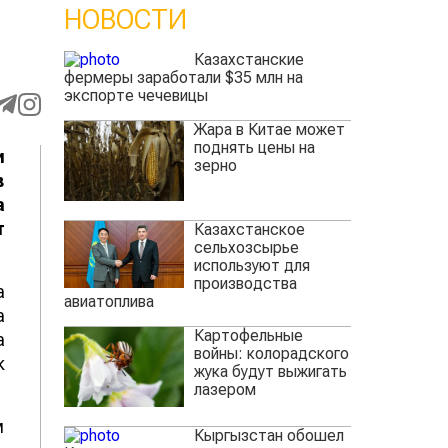
НОВОСТИ
Казахстанские
фермеры заработали $35 млн на
экспорте чечевицы
Жара в Китае может
поднять цены на
и
зерно
в
а
т
Казахстанское
сельхозсырье
используют для
производства
а
авиатоплива
а
Картофельные
а
войны: колорадского
к
жука будут выжигать
лазером
м
Кыргызстан обошел