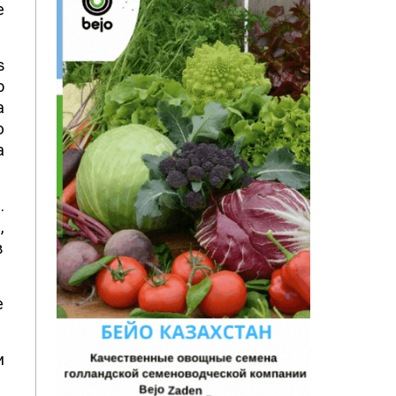
е
s
o
а
ю
а
.
,
в
е
и