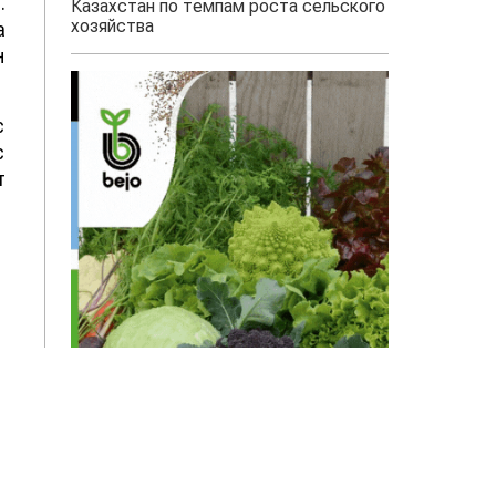
.
Казахстан по темпам роста сельского
хозяйства
а
н
с
с
т