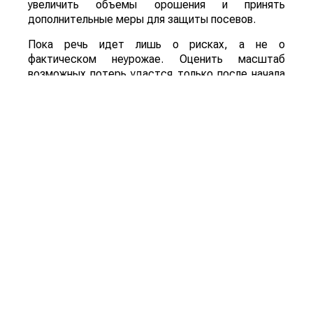
увеличить объемы орошения и принять
дополнительные меры для защиты посевов.
Пока речь идет лишь о рисках, а не о
фактическом неурожае. Оценить масштаб
возможных потерь удастся только после начала
уборочной кампании. Однако ситуация находится
под пристальным вниманием, поскольку осенний
урожай обеспечивает около трех четвертей
всего производства зерна в Китае.
Для Казахстана развитие событий может иметь
и положительную сторону. Китай остается одним
из крупнейших мировых импортеров
сельхозпродукции. Если собственный урожай
окажется ниже ожидаемого, стране, вероятно,
придется увеличить закупки зерна и кормовых
культур на внешних рынках. Кроме того,
возможное сокращение урожая в одной из
крупнейших аграрных стран мира способно
поддержать мировые цены на зерно, что станет
дополнительным фактором в пользу