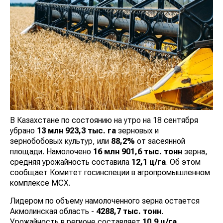
В Казахстане по состоянию на утро на 18 сентября
убрано
13 млн 923,3 тыс. га
зерновых и
зернобобовых культур, или
88,2%
от засеянной
площади. Намолочено
16 млн 901,6 тыс. тонн
зерна,
средняя урожайность составила
12,1 ц/га
. Об этом
сообщает Комитет госинспеции в агропромышленном
комплексе МСХ.
Лидером по объему намолоченного зерна остается
Акмолинская область -
4288,7 тыс. тонн
.
Урожайность в регионе составляет
10,9 ц/га
.