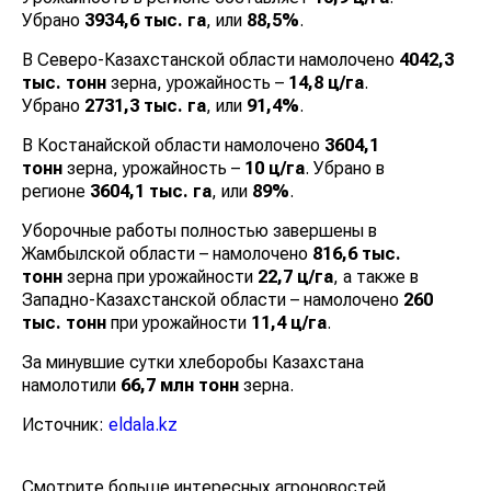
Убрано
3934,6 тыс. га
, или
88,5%
.
В Северо-Казахстанской области намолочено
4042,3
тыс. тонн
зерна, урожайность –
14,8 ц/га
.
Убрано
2731,3 тыс. га
, или
91,4%
.
В Костанайской области намолочено
3604,1
тонн
зерна, урожайность –
10 ц/га
. Убрано в
регионе
3604,1 тыс. га
, или
89%
.
Уборочные работы полностью завершены в
Жамбылской области – намолочено
816,6 тыс.
тонн
зерна при урожайности
22,7 ц/га
, а также в
Западно-Казахстанской области – намолочено
260
тыс. тонн
при урожайности
11,4 ц/га
.
За минувшие сутки хлеборобы Казахстана
намолотили
66,7 млн тонн
зерна.
Источник:
eldala.kz
Смотрите больше интересных агроновостей