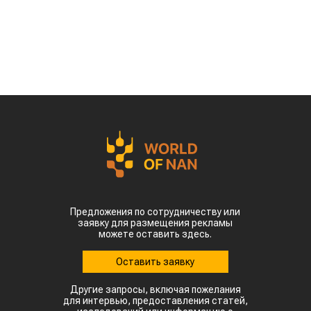
именно в самый важный период их
развития, сообщает
World
of
NAN
По данным китайских метеорологических служб,
наиболее сложная ситуация складывается в
северных регионах страны. В провинции
Шаньдун, которая обеспечивает около 10%
производства кукурузы в Китае, температура
воздуха достигает 35–38 °C. В Синьцзяне, одном
из крупнейших центров выращивания хлопка,
столбики термометров местами приближаются к
50 °C.
Высокие температуры пришлись на период
цветения и налива зерна, когда растения
особенно чувствительны к жаре. Кроме того,
повышенная влажность создает благоприятные
условия для распространения вредителей и
болезней. Власти уже рекомендовали аграриям
увеличить объемы орошения и принять
дополнительные меры для защиты посевов.