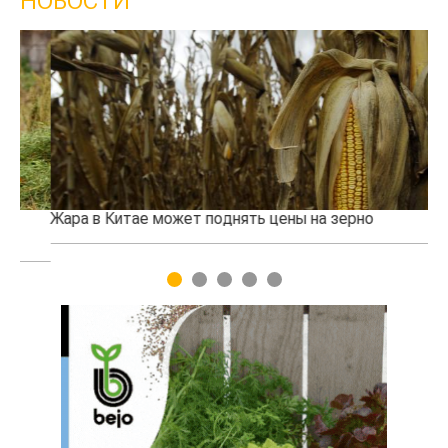
НОВОСТИ
Жара в Китае может поднять цены на зерно
Ка
пр
1
2
3
4
5