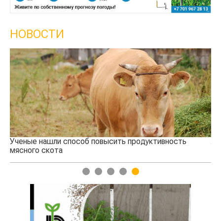
НОВОСТИ
Жара в Китае может поднять цены на зерно
1
2
3
4
5