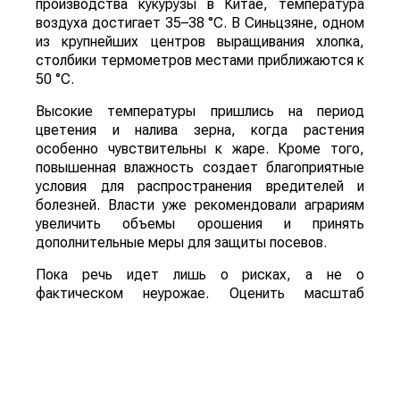
производства кукурузы в Китае, температура
воздуха достигает 35–38 °C. В Синьцзяне, одном
из крупнейших центров выращивания хлопка,
столбики термометров местами приближаются к
50 °C.
Высокие температуры пришлись на период
цветения и налива зерна, когда растения
особенно чувствительны к жаре. Кроме того,
повышенная влажность создает благоприятные
условия для распространения вредителей и
болезней. Власти уже рекомендовали аграриям
увеличить объемы орошения и принять
дополнительные меры для защиты посевов.
Пока речь идет лишь о рисках, а не о
фактическом неурожае. Оценить масштаб
возможных потерь удастся только после начала
уборочной кампании. Однако ситуация находится
под пристальным вниманием, поскольку осенний
урожай обеспечивает около трех четвертей
всего производства зерна в Китае.