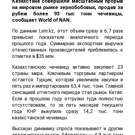
Казахстана совершили масштабный прорыв
на мировом рынке зернобобовых, продав за
рубеж более 93 тыс тонн чечевицы,
сообщает
World
of
NAN
.
По данным Lsm.kz, этот объем сразу в 6,7 раза
превысил показатели аналогичного периода
прошлого года. Суммарная экспортная выручка
отечественных производителей приблизилась к
отметке в $35 млн.
Казахстанскую чечевицу активно закупают 23
страны мира. Ключевым торговым партнером
остается Турция, которая увеличила закупки в
пять раз и импортировала 63,4 тыс. тонн. Главной
сенсацией отчетного периода стал рынок Китая.
Если в прошлом году отгрузки туда полностью
отсутствовали, то за пять месяцев текущего
года КНР выкупила сразу 14,2 тыс. тонн
казахстанской чечевицы.
Высокую динамику спроса показывают и другие
традиционные рынки: Афганистан — 4,9 тыс тонн