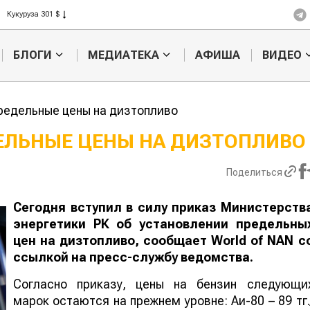
Рис 408 $
Пшеница 423 $
БЛОГИ
МЕДИАТЕКА
АФИША
ВИДЕО
предельные цены на дизтопливо
ДЕЛЬНЫЕ ЦЕНЫ НА ДИЗТОПЛИВО
гызстан обошел
Ученые нашли
Поделиться
 роста сельского
способ повысить
продуктивность
мясного скота
Сегодня вступил в силу приказ Министерств
энергетики РК об установлении предельны
цен на дизтопливо, сообщает World of NAN с
ссылкой на пресс-службу ведомства.
Согласно приказу, цены на бензин следующи
марок остаются на прежнем уровне: Аи-80 – 89 тг.