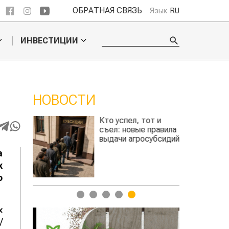
ОБРАТНАЯ СВЯЗЬ
Язык
RU
ИНВЕСТИЦИИ
НОВОСТИ
Кто успел, тот и
Казахст
съел: новые правила
сельхо
выдачи агросубсидий
использ
произво
а
авиатоплива
х
о
1
2
3
4
5
х
/