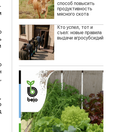
способ повысить
-
продуктивность
м
мясного скота
Кто успел, тот и
о
съел: новые правила
выдачи агросубсидий
ь
и
о
н
,
,
ю
д