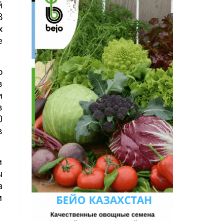
й
3
х
е
о
в
и
в
0
в
и
ы
а
м