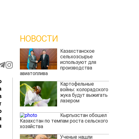
НОВОСТИ
Казахстанское
сельхозсырье
используют для
производства
авиатоплива
о
Картофельные
а
войны: колорадского
жука будут выжигать
з
лазером
т
о
Кыргызстан обошел
я
Казахстан по темпам роста сельского
я
хозяйства
Ученые нашли