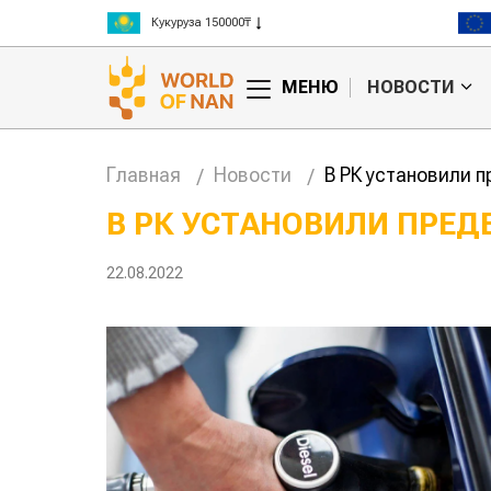
Рис 300000₸
Пшеница 3 класс 125000₸
МЕНЮ
НОВОСТИ
Главная
Новости
В РК установили 
В РК УСТАНОВИЛИ ПРЕ
Картофельные
Кыр
22.08.2022
войны: колорадского
Казахстан по темпам
жука будут выжигать
хозяйства
лазером