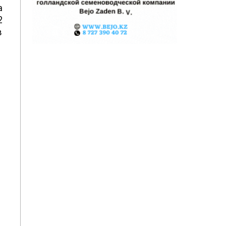
а
2
в