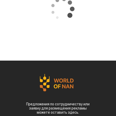
За первые пять месяцев этого года аграрии
Казахстана совершили масштабный прорыв
на мировом рынке зернобобовых, продав за
рубеж более 93 тыс тонн чечевицы,
сообщает
World
of
NAN
.
По данным Lsm.kz, этот объем сразу в 6,7 раза
превысил показатели аналогичного периода
прошлого года. Суммарная экспортная выручка
отечественных производителей приблизилась к
отметке в $35 млн.
Казахстанскую чечевицу активно закупают 23
страны мира. Ключевым торговым партнером
остается Турция, которая увеличила закупки в
пять раз и импортировала 63,4 тыс. тонн.
Главной сенсацией отчетного периода стал
рынок Китая. Если в прошлом году отгрузки туда
полностью отсутствовали, то за пять месяцев
текущего года КНР выкупила сразу 14,2 тыс.
тонн казахстанской чечевицы.