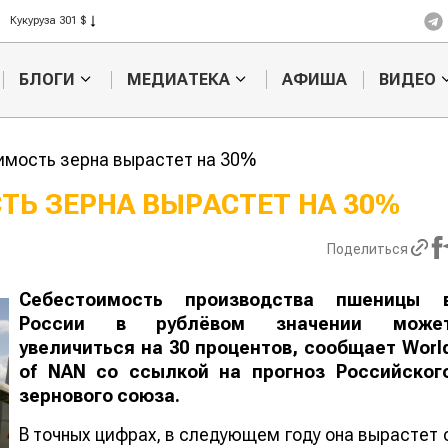
Рис 408 $
Пшеница 423 $
БЛОГИ
МЕДИАТЕКА
АФИША
ВИДЕО
имость зерна вырастет на 30%
ТЬ ЗЕРНА ВЫРАСТЕТ НА 30%
Картофельные
Кыргызстан
Поделиться
войны: колорадского
Казахстан по темпам роста с
жука будут выжигать
хозяйства
лазером
Себестоимость производства пшеницы 
России в рублёвом значении може
увеличиться на 30 процентов, сообщает
Worl
of
NAN
со ссылкой на прогноз Российског
зернового союза.
В точных цифрах, в следующем году она вырастет 