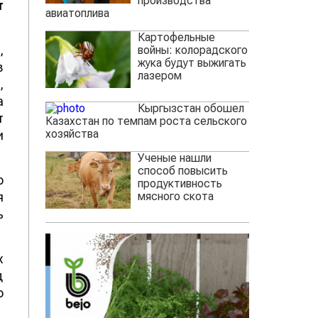
производства
т
авиатоплива
Картофельные
,
войны: колорадского
жука будут выжигать
в
лазером
,
а
Кыргызстан обошел
т
Казахстан по темпам роста сельского
хозяйства
и
Ученые нашли
способ повысить
о
продуктивность
мясного скота
я
ь
х
д
о