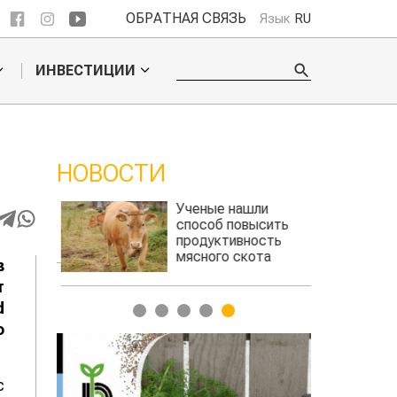
ОБРАТНАЯ СВЯЗЬ
Язык
RU
ИНВЕСТИЦИИ
НОВОСТИ
 обошел
Ученые нашли
ельского
способ повысить
продуктивность
мясного скота
в
т
d
1
2
3
4
5
о
с