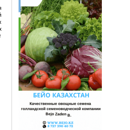
я
й
х
х
т