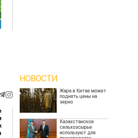
НОВОСТИ
Жара в Китае может
поднять цены на
зерно
е
и
Казахстанское
х
сельхозсырье
используют для
в