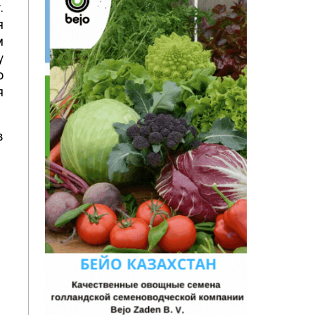
.
я
м
у
о
я
в