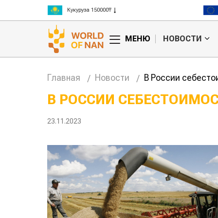
Рис 300000₸
Пшеница 3 класс 125000₸
МЕНЮ
НОВОСТИ
Главная
Новости
В России себесто
В РОССИИ СЕБЕСТОИМОС
Китае может
Казахстанское
23.11.2023
 цены на
сельхозсырье
используют для
производства
авиатоплива