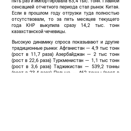
пять раз и импортировала 63,4 тыс. тонн. Главной
сенсацией отчетного периода стал рынок Китая.
Если в прошлом году отгрузки туда полностью
отсутствовали, то за пять месяцев текущего
года КНР выкупила сразу 14,2 тыс. тонн
казахстанской чечевицы.
Высокую динамику спроса показывают и другие
традиционные рынки: Афганистан — 4,9 тыс тонн
(рост в 11,7 раза) Азербайджан — 2 тыс тонн
(рост в 22,6 раза) Туркменистан — 1,1 тыс тонн
(рост в 3,6 раза) Таджикистан — 539,2 тонны
(рост в 23,4 раза) Польша — 462 тонны (рост в
21 раз).
Смотрите больше интересных агроновостей
Казахстана на нашем канале
telegram
, узнавайте
о важных событиях в
facebook
и подписывайтесь
на
youtube
канал и
instagram
.