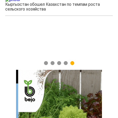
Кыргызстан обошел Казахстан по темпам роста
Ка
сельского хозяйства
эк
1
2
3
4
5