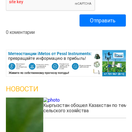
0 коментарии
НОВОСТИ
Кыргызстан обошел Казахстан по темпам роста
Ка
сельского хозяйства
эк