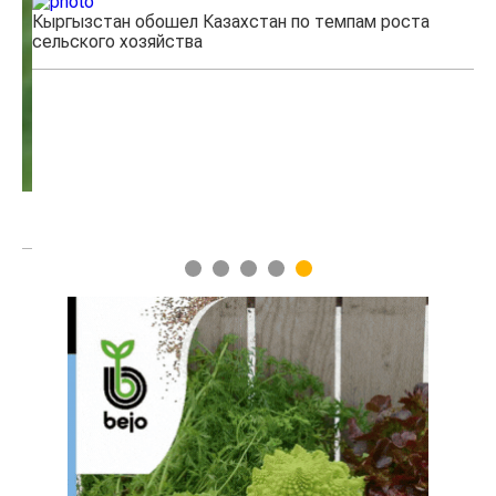
Кыргызстан обошел Казахстан по темпам роста
Ка
сельского хозяйства
эк
1
2
3
4
5