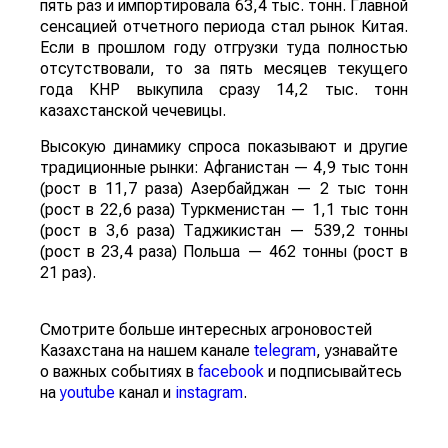
пять раз и импортировала 63,4 тыс. тонн. Главной
сенсацией отчетного периода стал рынок Китая.
Если в прошлом году отгрузки туда полностью
отсутствовали, то за пять месяцев текущего
года КНР выкупила сразу 14,2 тыс. тонн
казахстанской чечевицы.
Высокую динамику спроса показывают и другие
традиционные рынки: Афганистан — 4,9 тыс тонн
(рост в 11,7 раза) Азербайджан — 2 тыс тонн
(рост в 22,6 раза) Туркменистан — 1,1 тыс тонн
(рост в 3,6 раза) Таджикистан — 539,2 тонны
(рост в 23,4 раза) Польша — 462 тонны (рост в
21 раз).
Смотрите больше интересных агроновостей
Казахстана на нашем канале
telegram
, узнавайте
о важных событиях в
facebook
и подписывайтесь
на
youtube
канал и
instagram
.