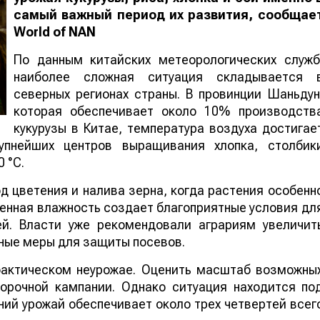
самый важный период их развития, сообщае
World
of
NAN
По данным китайских метеорологических служб
наиболее сложная ситуация складывается 
северных регионах страны. В провинции Шаньдун
которая обеспечивает около 10% производств
кукурузы в Китае, температура воздуха достигае
упнейших центров выращивания хлопка, столбик
 °C.
 цветения и налива зерна, когда растения особенн
шенная влажность создает благоприятные условия дл
ей. Власти уже рекомендовали аграриям увеличит
ные меры для защиты посевов.
 фактическом неурожае. Оценить масштаб возможны
борочной кампании. Однако ситуация находится по
ий урожай обеспечивает около трех четвертей всег