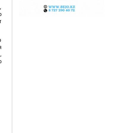
,
о
т
ю
я
,
о