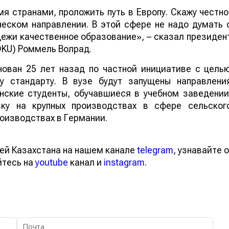
я странами, проложить путь в Европу. Скажу честно
еском направлении. В этой сфере не надо думать 
ежи качественное образование», – сказал президен
DKU) Роммель Волрад.
нован 25 лет назад по частной инициативе с цель
у стандарту. В вузе будут запущены направлени
нские студенты, обучавшиеся в учебном заведении
вку на крупных производствах в сфере сельског
роизводствах в Германии.
ей Казахстана на нашем канале
telegram
, узнавайте о
йтесь на
youtube
канал и
instagram
.