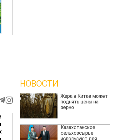
НОВОСТИ
Жара в Китае может
поднять цены на
зерно
е
и
Казахстанское
х
сельхозсырье
используют для
в