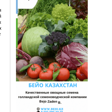
я
й
х
х
т