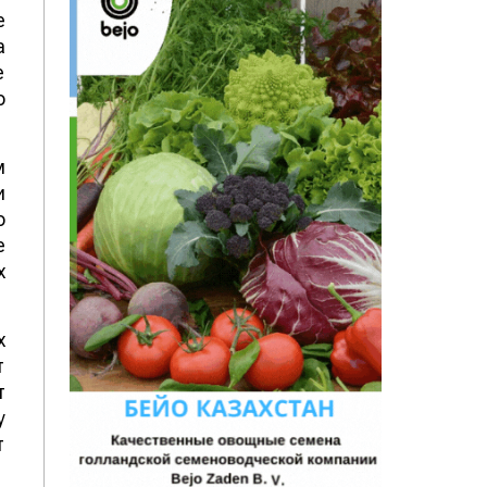
е
а
е
о
м
и
о
е
х
х
т
т
у
т