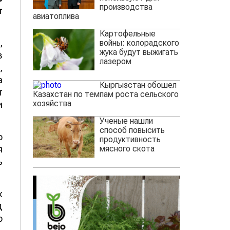
производства
т
авиатоплива
Картофельные
,
войны: колорадского
жука будут выжигать
в
лазером
,
а
Кыргызстан обошел
т
Казахстан по темпам роста сельского
хозяйства
и
Ученые нашли
способ повысить
о
продуктивность
мясного скота
я
ь
х
д
о