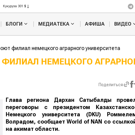
Кукуруза 301 $
Рис 408 $
Пшеница 423 $
БЛОГИ
МЕДИАТЕКА
АФИША
ВИДЕО
роют филиал немецкого аграрного университета
Т ФИЛИАЛ НЕМЕЦКОГО АГРАРНО
Картофельные
Кыргызстан
войны: колорадского
Казахстан по темпам роста с
жука будут выжигать
хозяйства
Поделиться
лазером
Глава региона Дархан Сатыбалды прове
переговоры с президентом Казахстанско
Немецкого университета (DKU) Роммеле
Волрадом, сообщает
World
of
NAN
со ссылко
на акимат области.