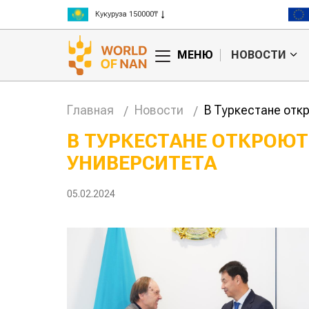
Кукуруза 150000₸
Рис 300000₸
Пшеница 3 класс 125000₸
МЕНЮ
НОВОСТИ
Главная
Новости
В Туркестане отк
В ТУРКЕСТАНЕ ОТКРОЮ
УНИВЕРСИТЕТА
Китае может
Казахстанское
 цены на
сельхозсырье
используют для
05.02.2024
производства
авиатоплива