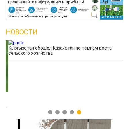
НОВОСТИ
Кыргызстан обошел Казахстан по темпам роста
Ка
сельского хозяйства
эк
1
2
3
4
5