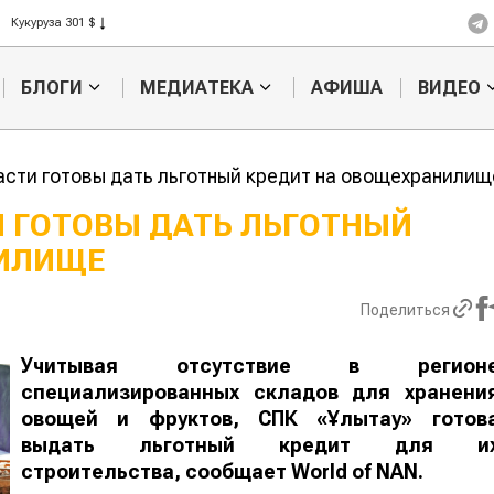
Ячмень 330 $
Кукуруза 301 $
Рис 408 $
БЛОГИ
МЕДИАТЕКА
АФИША
ВИДЕО
Пшеница 423 $
асти готовы дать льготный кредит на овощехранил
И ГОТОВЫ ДАТЬ ЛЬГОТНЫЙ
НИЛИЩЕ
Картофельные
Кыргызстан
войны: колорадского
Казахстан по темпам роста се
жука будут выжигать
хозяйства
Поделиться
лазером
Учитывая отсутствие в регион
специализированных складов для хранени
овощей и фруктов, СПК «Ұлытау» готов
выдать льготный кредит для их строительства
сообщает
World
of
NAN
.