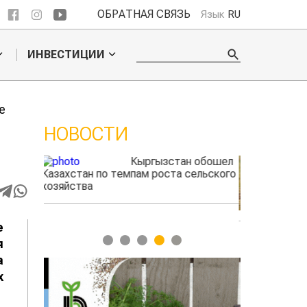
ОБРАТНАЯ СВЯЗЬ
Язык
RU
ИНВЕСТИЦИИ
ище
НОВОСТИ
 обошел
Ученые нашли
льского
способ повысить
продуктивность
мясного скота
е
1
2
3
4
5
я
а
,