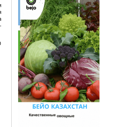
в
я
,
д
О