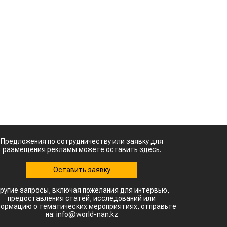
м
Картофельные
к
войны: колорадского
жука будут выжигать
лазером
о
Кыргызстан обошел
я
Казахстан по темпам роста сельского
ь
хозяйства
Ученые нашли
способ повысить
х
продуктивность
д
мясного скота
о
я
й
х
з
т