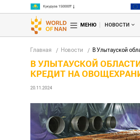
Ячмень 130000₸
Кукуруза 150000₸
Рис 300000₸
МЕНЮ
НОВОСТИ
Пшеница 3 класс 125000₸
Главная
Новости
В Улытауской обл
В УЛЫТАУСКОЙ ОБЛАСТ
КРЕДИТ НА ОВОЩЕХРА
Китае может
Казахстанское
 цены на
сельхозсырье
используют для
20.11.2024
производства
авиатоплива