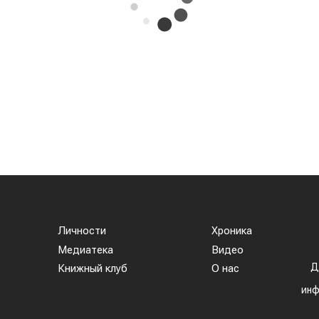
тура воздуха достигает 35–38 °C. В Синьцзяне, одно
пка, столбики термометров местами приближаются 
 цветения и налива зерна, когда растения особенн
вышенная влажность создает благоприятные услови
зней. Власти уже рекомендовали аграриям увеличит
ьные меры для защиты посевов.
 фактическом неурожае. Оценить масштаб возможны
борочной кампании. Однако ситуация находится по
ий урожай обеспечивает около трех четвертей всег
т иметь и положительную сторону. Китай остаетс
еров сельхозпродукции. Если собственный урожа
ятно, придется увеличить закупки зерна и кормовы
того, возможное сокращение урожая в одной и
бно поддержать мировые цены на зерно, что стане
ортеров.