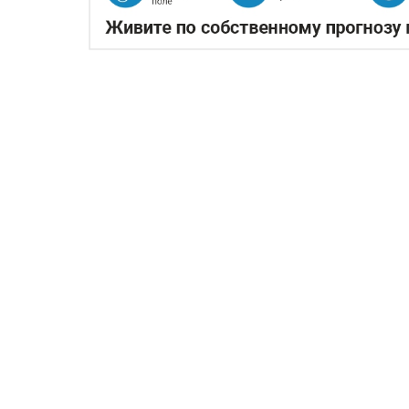
ЖАРА В КИТАЕ МОЖЕТ 
06.08.2026
Экстремальная жара охватила кл
Власти страны предупреждают о возм
сои именно в самый важный период и
По данным китайских метеорологических
северных регионах страны. В прови