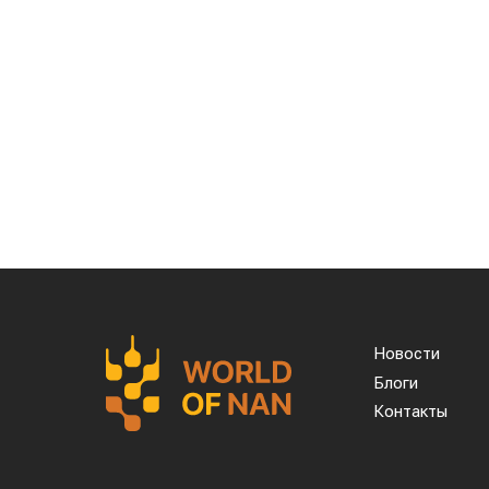
производства кукурузы в Китае, темпера
из крупнейших центров выращивания хло
50 °C.
Высокие температуры пришлись на период
чувствительны к жаре. Кроме того, по
для распространения вредителей и боле
объемы орошения и принять дополнител
Пока речь идет лишь о рисках, а не о
потерь удастся только после начала у
пристальным вниманием, поскольку осенн
производства зерна в Китае.
Для Казахстана развитие событий може
одним из крупнейших мировых импорт
окажется ниже ожидаемого, стране, веро
культур на внешних рынках. Кроме 
крупнейших аграрных стран мира спосо
дополнительным фактором в пользу эксп