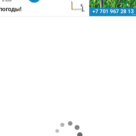
ПОДНЯТЬ ЦЕНЫ НА ЗЕРНО
Поделиться
ючевые сельскохозяйственные регионы Китая
ожных потерях урожая кукурузы, риса, хлопка 
х развития, сообщает
World
of
NAN
 служб, наиболее сложная ситуация складывается 
нции Шаньдун, которая обеспечивает около 10