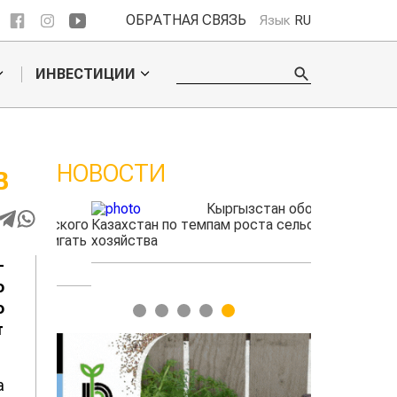
ОБРАТНАЯ СВЯЗЬ
Язык
RU
ИНВЕСТИЦИИ
НОВОСТИ
В
ые
Кыргызстан обошел
радского
Казахстан по темпам роста сельского
фермеры зар
выжигать
хозяйства
экспорте че
-
ю
о
1
2
3
4
5
т
а