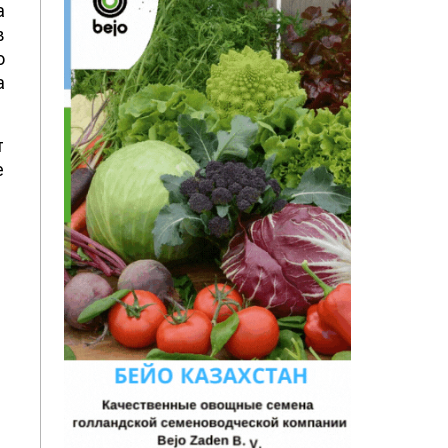
а
в
о
а
т
е