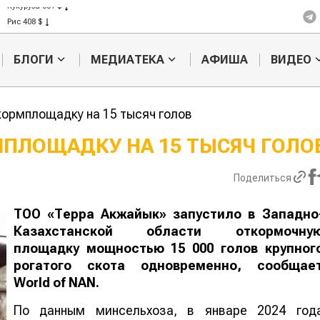
Кукуруза 301 $
Рис 408 $
Пшеница 423 $
БЛОГИ
МЕДИАТЕКА
АФИША
ВИДЕО
кормплощадку на 15 тысяч голов
МПЛОЩАДКУ НА 15 ТЫСЯЧ ГОЛО
Казахстанское
Картофельн
Поделиться
сельхозсырье
войны: коло
используют для
жука будут 
производства
лазером
ТОО «Терра Акжайык» запустило в Западно
лива
Казахстанской области откормочну
площадку мощностью 15 000 голов крупног
рогатого скота одновременно, сообщае
World
of
NAN
.
По данным минсельхоза, в январе 2024 год