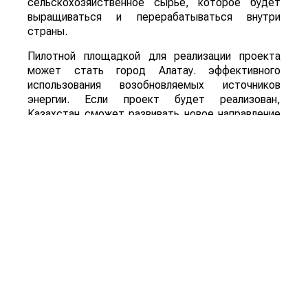
сельскохозяйственное сырье, которое будет
выращиваться и перерабатываться внутри
страны.
Пилотной площадкой для реализации проекта
может стать город Алатау. эффективного
использования возобновляемых источников
энергии. Если проект будет реализован,
Казахстан сможет развивать новое направление
глубокой переработки сельскохозяйственной
продукции, одновременно расширяя рынок сбыта
сырья и внедряя технологии «зеленой»
экономики.
Для справки: Sustainable Aviation Fuel (SAF) –
экологически чистое авиационное топливо,
которое производится из возобновляемого
сырья, включая сельскохозяйственную
продукцию и органические отходы. Его
использование позволяет значительно сократить
углеродный след авиации по сравнению с
традиционным авиационным керосином.