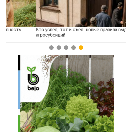
Кто успел, тот и съел: новые правила выдачи
Ка
агросубсидий
пр
1
2
3
4
5