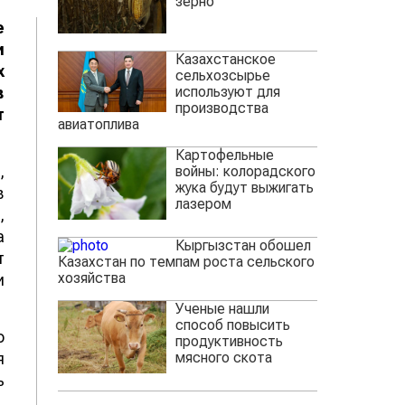
зерно
е
и
Казахстанское
х
сельхозсырье
используют для
в
производства
т
авиатоплива
Картофельные
,
войны: колорадского
жука будут выжигать
в
лазером
,
а
Кыргызстан обошел
т
Казахстан по темпам роста сельского
хозяйства
и
Ученые нашли
способ повысить
о
продуктивность
мясного скота
я
ь