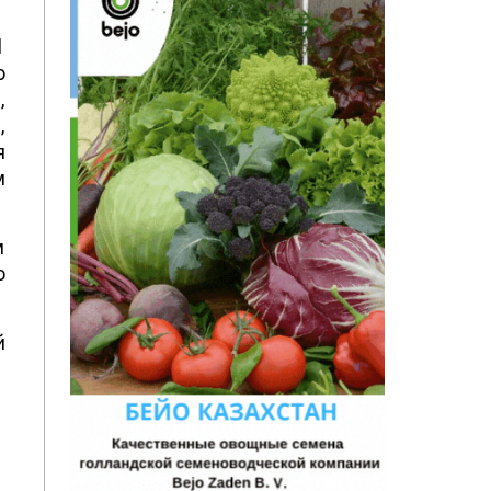
1
о
,
,
я
м
м
о
й