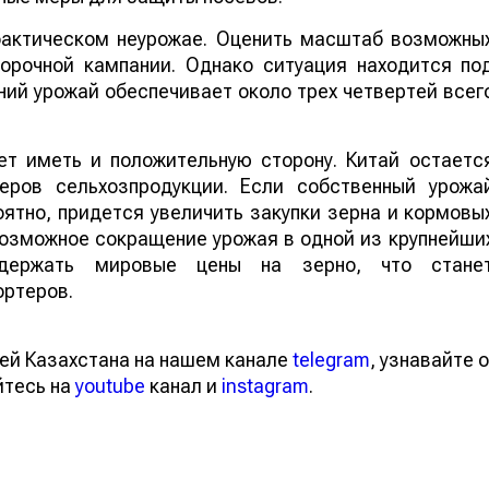
 фактическом неурожае. Оценить масштаб возможны
борочной кампании. Однако ситуация находится по
ий урожай обеспечивает около трех четвертей всег
т иметь и положительную сторону. Китай остаетс
еров сельхозпродукции. Если собственный урожа
ятно, придется увеличить закупки зерна и кормовы
 возможное сокращение урожая в одной из крупнейши
ддержать мировые цены на зерно, что стане
ортеров.
ей Казахстана на нашем канале
telegram
, узнавайте о
йтесь на
youtube
канал и
instagram
.