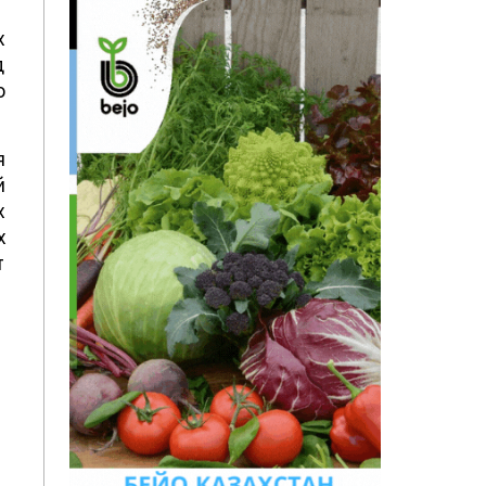
х
д
о
я
й
х
х
т