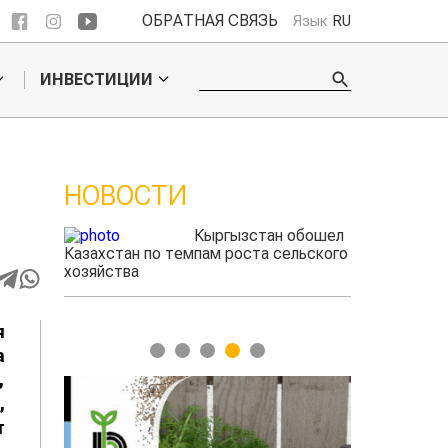
ОБРАТНАЯ СВЯЗЬ
Язык
RU
ИНВЕСТИЦИИ
НОВОСТИ
 обошел
Ученые нашли
ельского
способ повысить
продуктивность
мясного скота
я
1
2
3
4
5
а
,
,
т