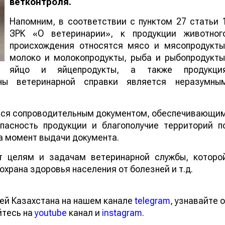
ветконтроля.
Напомним, в соответствии с пунктом 27 статьи 
ЗРК «О ветеринарии», к продукции животног
происхождения относятся мясо и мясопродукты
молоко и молокопродукты, рыба и рыбопродукты
яйцо и яйцепродукты, а также продукци
ны ветеринарной справки является неразумны
тся сопроводительным документом, обеспечивающи
пасность продукции и благополучие территорий п
 момент выдачи документа.
т целям и задачам ветеринарной службы, которо
храна здоровья населения от болезней и т.д.
ей Казахстана на нашем канале
telegram
, узнавайте о
йтесь на
youtube
канал и
instagram
.