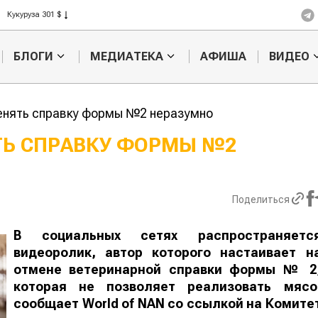
Рис 408 $
Пшеница 423 $
БЛОГИ
МЕДИАТЕКА
АФИША
ВИДЕО
енять справку формы №2 неразумно
ТЬ СПРАВКУ ФОРМЫ №2
Картофельные
Кыргызстан
войны: колорадского
Казахстан по темпам роста с
жука будут выжигать
хозяйства
Поделиться
лазером
В социальных сетях распространяетс
видеоролик, автор которого настаивает н
отмене ветеринарной справки формы № 2
которая не позволяет реализовать мясо
сообщает
World
of
NAN
со ссылкой на Комите