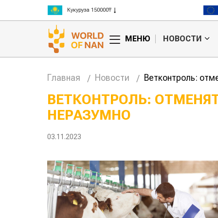
Рис 300000₸
Пшеница 3 класс 125000₸
МЕНЮ
НОВОСТИ
Главная
Новости
Ветконтроль: отм
ВЕТКОНТРОЛЬ: ОТМЕНЯ
НЕРАЗУМНО
Китае может
Казахстанское
 цены на
сельхозсырье
используют для
03.11.2023
производства
авиатоплива