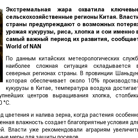
Экстремальная жара охватила ключевы
сельскохозяйственные регионы Китая. Власт
страны предупреждают о возможных потеря
урожая кукурузы, риса, хлопка и сои именно 
самый важный период их развития, сообщае
World
of
NAN
По данным китайских метеорологических служб
наиболее сложная ситуация складывается 
северных регионах страны. В провинции Шаньдун
которая обеспечивает около 10% производств
кукурузы в Китае, температура воздуха достигае
упнейших центров выращивания хлопка, столбик
 °C.
 цветения и налива зерна, когда растения особенн
шенная влажность создает благоприятные условия дл
ей. Власти уже рекомендовали аграриям увеличит
ные меры для защиты посевов.