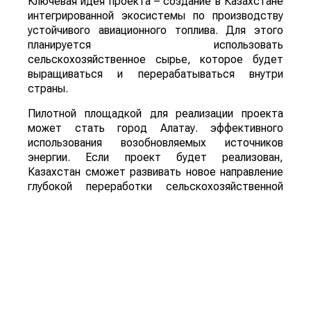
Ключевая идея проекта – создание в Казахстане
интегрированной экосистемы по производству
устойчивого авиационного топлива. Для этого
планируется использовать
сельскохозяйственное сырье, которое будет
выращиваться и перерабатываться внутри
страны.
Пилотной площадкой для реализации проекта
может стать город Алатау. эффективного
использования возобновляемых источников
энергии. Если проект будет реализован,
Казахстан сможет развивать новое направление
глубокой переработки сельскохозяйственной
продукции, одновременно расширяя рынок сбыта
сырья и внедряя технологии «зеленой»
экономики.
Для справки: Sustainable Aviation Fuel (SAF) –
экологически чистое авиационное топливо,
которое производится из возобновляемого
сырья, включая сельскохозяйственную