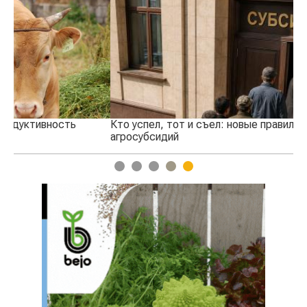
Кто успел, тот и съел: новые правила выдачи
Ка
агросубсидий
пр
1
2
3
4
5