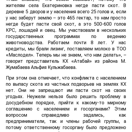
жителям села Екатериновка негде пасти скот. В
деревне 5 дворов и у населения всего 25 голов и, если
у нас заберут землю – это 465 гектар, то нам просто
негде будет пасти свой скот, а это 500-600 голов
КРС, лошадей и овец. Мы участвовали в нескольких
государственных программах по ведению
животноводства. Работаем почти 8 лет. У нас
кредиты, мы брали лизинг, поставляем молоко в ТОО
«Маслодел». Теперь мы не знаем, что нам делать», –
говорит представитель КХ «Атабай» из района М.
Жумабаева Альфия Кульжабаева.
При этом она отмечает, что конфликта с населением
по выпасу скота из частных подворьев на землях КХ
нет. Они не запрещают им пасти скот на своих
угодьях. Неужели нельзя было решить проблему в
досудебном порядке, прийти к какому-то мирному
соглашению с населением и госорганами? Этим
вопросом справедливо задались, как
предприниматели, так и члены рабочей группы, а
потому ответственному госоргану было предложено