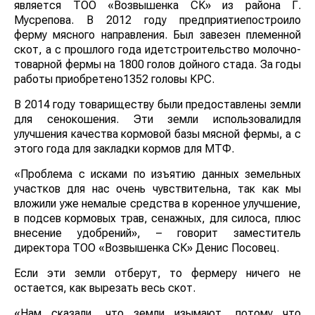
является ТОО «Возвышенка СК» из района Г.
Мусрепова. В 2012 году предприятиепостроило
ферму мясного направления. Был завезен племенной
скот, а с прошлого года идетстроительство молочно-
товарной фермы на 1800 голов дойного стада. За годы
работы приобретено1352 головы КРС.
В 2014 году товариществу были предоставлены земли
для сенокошения. Эти земли использовалидля
улучшения качества кормовой базы мясной фермы, а с
этого года для закладки кормов для МТФ.
«Проблема с исками по изъятию данных земельных
участков для нас очень чувствительна, так как мы
вложили уже немалые средства в коренное улучшение,
в подсев кормовых трав, сенажных, для силоса, плюс
внесение удобрений», – говорит заместитель
директора ТОО «Возвышенка СК» Денис Посовец.
Если эти земли отберут, то фермеру ничего не
остается, как вырезать весь скот.
«Нам сказали, что земли изымают, потому что