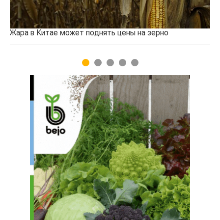
Казахстанское сельхозсырье используют для
производства авиатоплива
1
2
3
4
5