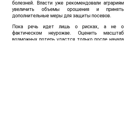
болезней. Власти уже рекомендовали аграриям
увеличить объемы орошения и принять
дополнительные меры для защиты посевов.
Пока речь идет лишь о рисках, а не о
фактическом неурожае. Оценить масштаб
возможных потерь удастся только после начала
уборочной кампании. Однако ситуация находится
под пристальным вниманием, поскольку осенний
урожай обеспечивает около трех четвертей
всего производства зерна в Китае.
Для Казахстана развитие событий может иметь
и положительную сторону. Китай остается одним
из крупнейших мировых импортеров
сельхозпродукции. Если собственный урожай
окажется ниже ожидаемого, стране, вероятно,
придется увеличить закупки зерна и кормовых
культур на внешних рынках. Кроме того,
возможное сокращение урожая в одной из
крупнейших аграрных стран мира способно
поддержать мировые цены на зерно, что станет