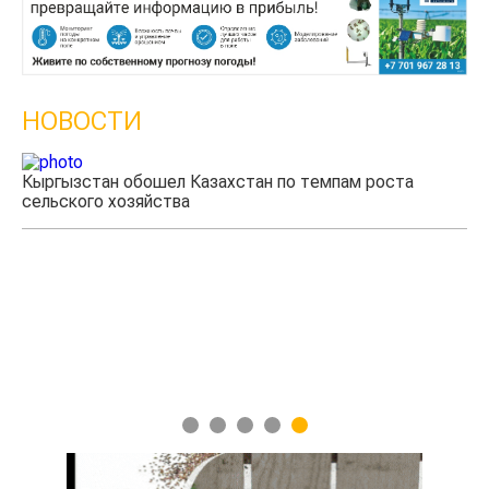
НОВОСТИ
Кыргызстан обошел Казахстан по темпам роста
Каз
сельского хозяйства
экс
1
2
3
4
5