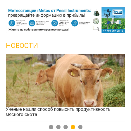
НОВОСТИ
Ученые нашли способ повысить продуктивность
Кто у
мясного скота
агрос
1
2
3
4
5