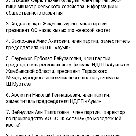
2. Егізбаев Серік Рахметоллаұлы, член партии, экс-
вице министр сельского хозяйства, информации и
общественного развития
3. Абден Қарақат Жақсылыққызы, член партии,
президент ОО «Қазақ қызы» (по женской квоте)
4. Баккожаев Анас Ахатович, член партии, заместитель
председателя НДПП «Ауыл»
5. Саурыков Ерболат Байузакович, член партии,
председатель регионального филиала НДПП «Ауыл» по
Жамбылской области, президент Таразского
Международного инновационного института имени
Ш.Муртаза
6. Арсютин Николай Геннадьевич, член партии,
заместитель председателя НДПП «Ауыл»
7. Зейнуллин Аян Талгатович, член партии, директор
по производству АО «СПК Астана» (по молодежной
квоте)
8. Сериков Тансауле Габдыманапович, член партии,