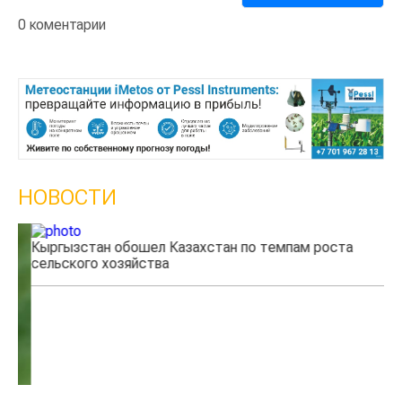
0 коментарии
НОВОСТИ
Кыргызстан обошел Казахстан по темпам роста
Ка
сельского хозяйства
эк