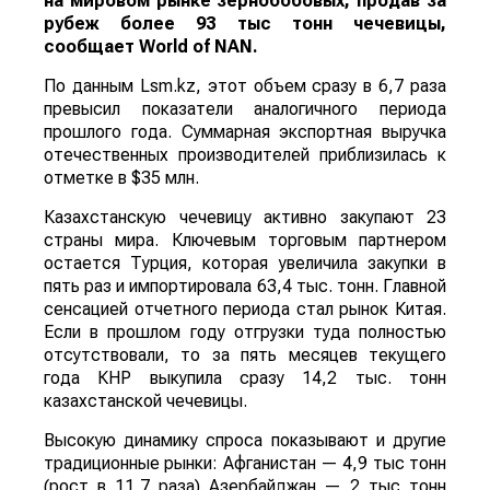
на мировом рынке зернобобовых, продав за
рубеж более 93 тыс тонн чечевицы,
сообщает
World
of
NAN
.
По данным Lsm.kz, этот объем сразу в 6,7 раза
превысил показатели аналогичного периода
прошлого года. Суммарная экспортная выручка
отечественных производителей приблизилась к
отметке в $35 млн.
Казахстанскую чечевицу активно закупают 23
страны мира. Ключевым торговым партнером
остается Турция, которая увеличила закупки в
пять раз и импортировала 63,4 тыс. тонн. Главной
сенсацией отчетного периода стал рынок Китая.
Если в прошлом году отгрузки туда полностью
отсутствовали, то за пять месяцев текущего
года КНР выкупила сразу 14,2 тыс. тонн
казахстанской чечевицы.
Высокую динамику спроса показывают и другие
традиционные рынки: Афганистан — 4,9 тыс тонн
(рост в 11,7 раза) Азербайджан — 2 тыс тонн