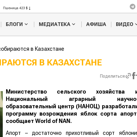
Рис 408 $
Пшеница 423 $
БЛОГИ
МЕДИАТЕКА
АФИША
ВИДЕО
собираются в Казахстане
РАЮТСЯ В КАЗАХСТАНЕ
Картофельные
Кыргызстан
Поделиться
войны: колорадского
Казахстан по темпам роста с
жука будут выжигать
хозяйства
лазером
Министерство сельского хозяйства 
Национальный аграрный научно
образовательный центр (НАНОЦ) разработал
программу возрождения
яблок сорта апорт
сообщает
World
of
NAN
.
Апорт – достаточно прихотливый сорт яблони