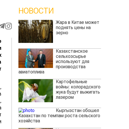
НОВОСТИ
Жара в Китае может
поднять цены на
зерно
е
и
Казахстанское
х
сельхозсырье
используют для
в
производства
т
авиатоплива
Картофельные
,
войны: колорадского
жука будут выжигать
в
лазером
,
а
Кыргызстан обошел
т
Казахстан по темпам роста сельского
хозяйства
и