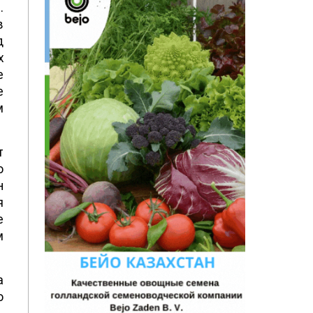
.
в
д
х
е
е
м
т
о
н
я
е
м
а
о