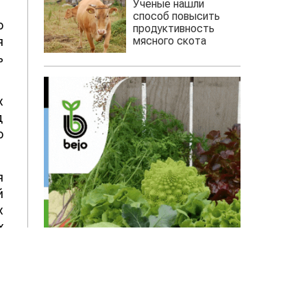
Ученые нашли
способ повысить
о
продуктивность
мясного скота
я
ь
х
д
о
я
й
х
х
т