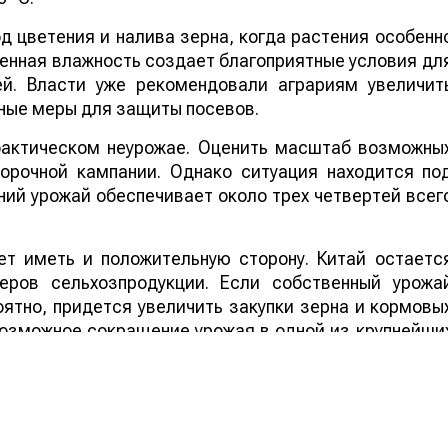
 цветения и налива зерна, когда растения особенн
шенная влажность создает благоприятные условия дл
ей. Власти уже рекомендовали аграриям увеличит
ные меры для защиты посевов.
 фактическом неурожае. Оценить масштаб возможны
борочной кампании. Однако ситуация находится по
ий урожай обеспечивает около трех четвертей всег
т иметь и положительную сторону. Китай остаетс
еров сельхозпродукции. Если собственный урожа
ятно, придется увеличить закупки зерна и кормовы
 возможное сокращение урожая в одной из крупнейши
ддержать мировые цены на зерно, что стане
ортеров.
ей Казахстана на нашем канале
telegram
, узнавайте о