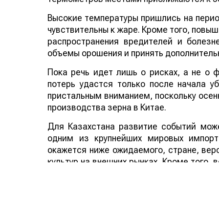
Высокие температуры пришлись на период
чувствительны к жаре. Кроме того, повы
распространения вредителей и болезн
объемы орошения и принять дополнитель
Пока речь идет лишь о рисках, а не о
потерь удастся только после начала у
пристальным вниманием, поскольку осенн
производства зерна в Китае.
Для Казахстана развитие событий може
одним из крупнейших мировых импорт
окажется ниже ожидаемого, стране, веро
культур на внешних рынках. Кроме того,
аграрных стран мира способно по
дополнительным фактором в пользу эксп
Смотрите больше интересных агроновост