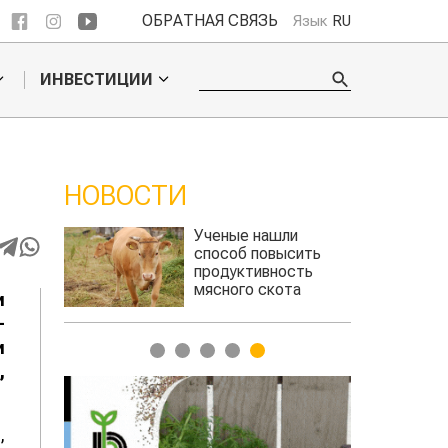
ОБРАТНАЯ СВЯЗЬ
Язык
RU
ИНВЕСТИЦИИ
НОВОСТИ
 обошел
Ученые нашли
ельского
способ повысить
продуктивность
мясного скота
и
-
и
1
2
3
4
5
,
,