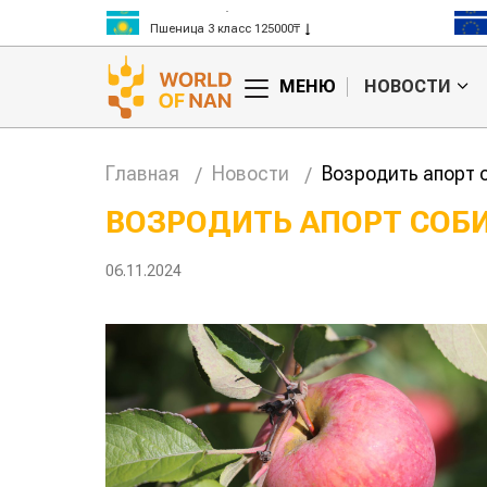
Рис 300000₸
Пшеница 3 класс 125000₸
МЕНЮ
НОВОСТИ
Главная
Новости
Возродить апорт 
ВОЗРОДИТЬ АПОРТ СОБИ
Китае может
Казахстанское
06.11.2024
 цены на
сельхозсырье
используют для
производства
авиатоплива