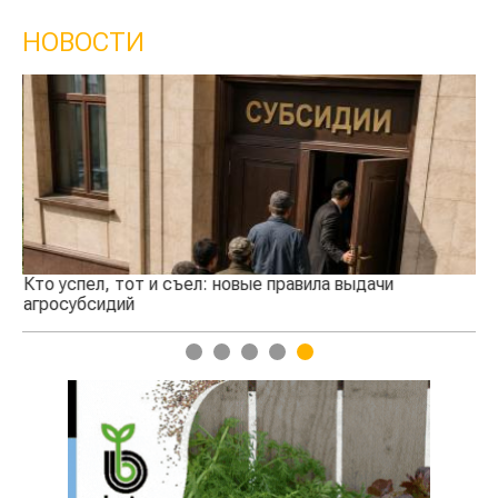
НОВОСТИ
Кто успел, тот и съел: новые правила выдачи
Каз
агросубсидий
про
1
2
3
4
5