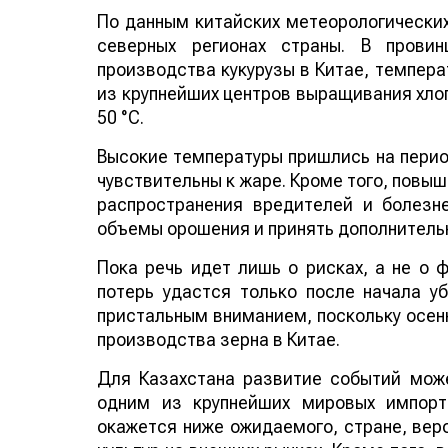
35–38 °C. В Синьцзяне, одном из кр
термометров местами приближаются к 50
Высокие температуры пришлись на период
чувствительны к жаре. Кроме того, повы
распространения вредителей и болезн
объемы орошения и принять дополнитель
Пока речь идет лишь о рисках, а не о
потерь удастся только после начала у
пристальным вниманием, поскольку осенн