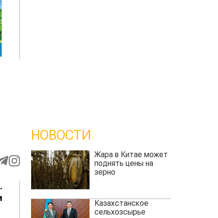
НОВОСТИ
Жара в Китае может
поднять цены на
зерно
е
и
Казахстанское
х
сельхозсырье