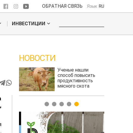
ОБРАТНАЯ СВЯЗЬ
Язык
RU
ИНВЕСТИЦИИ
НОВОСТИ
обошел
Ученые нашли
льского
способ повысить
продуктивность
мясного скота
а
1
2
3
4
5
,
я
,