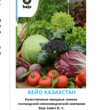
-
а
е
в
у
т