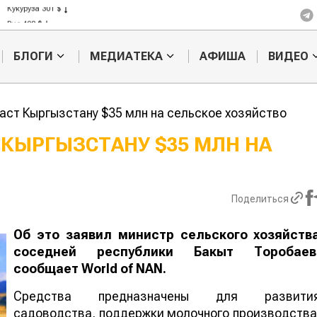
Рис 408 $
Пшеница 423 $
БЛОГИ
МЕДИАТЕКА
АФИША
ВИДЕО
аст Кыргызстану $35 млн на сельское хозяйство
КЫРГЫЗСТАНУ $35 МЛН НА
Картофельные
Кыргызстан 
войны: колорадского
Казахстан по темпам роста се
жука будут выжигать
хозяйства
Поделиться
лазером
Об это заявил министр сельского хозяйств
соседней республики Бакыт Торобаев
сообщает World of NAN.
Средства предназначены для развити
садоводства, поддержки молочного производства