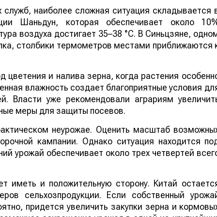
урожая кукурузы, риса, хлопка и сои именно 
самый важный период их развития, сообщае
World
of
NAN
По данным китайских метеорологических служб
наиболее сложная ситуация складывается 
северных регионах страны. В провинции Шаньдун
которая обеспечивает около 10% производств
кукурузы в Китае, температура воздуха достигае
упнейших центров выращивания хлопка, столбик
 °C.
 цветения и налива зерна, когда растения особенн
шенная влажность создает благоприятные условия дл
ей. Власти уже рекомендовали аграриям увеличит
ные меры для защиты посевов.
 фактическом неурожае. Оценить масштаб возможны
борочной кампании. Однако ситуация находится по
ий урожай обеспечивает около трех четвертей всег