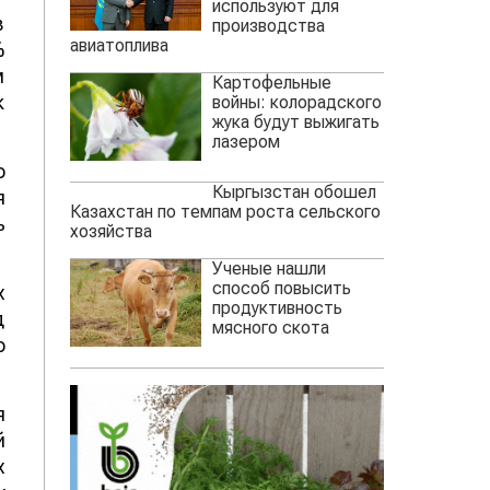
используют для
в
производства
т
авиатоплива
Картофельные
,
войны: колорадского
жука будут выжигать
в
лазером
,
а
Кыргызстан обошел
т
Казахстан по темпам роста сельского
хозяйства
и
Ученые нашли
способ повысить
о
продуктивность
мясного скота
я
ь
х
д
о