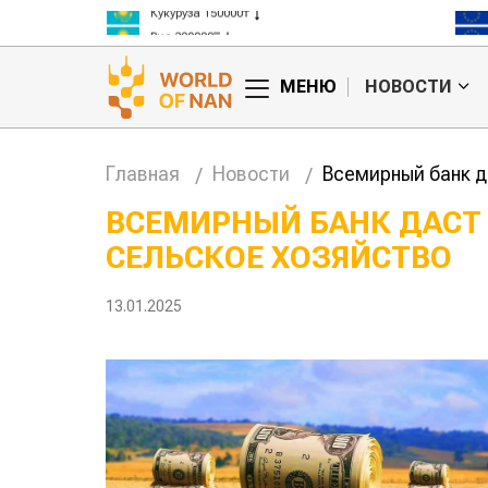
Рис 300000₸
Пшеница 3 класс 125000₸
МЕНЮ
НОВОСТИ
Главная
Новости
Всемирный банк д
ВСЕМИРНЫЙ БАНК ДАСТ 
СЕЛЬСКОЕ ХОЗЯЙСТВО
Китае может
Казахстанское
цены на
сельхозсырье
используют для
13.01.2025
производства
авиатоплива