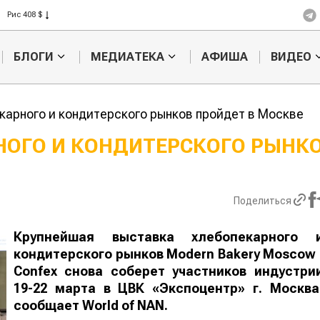
Пшеница 423 $
Ячмень 330 $
Кукуруза 301 $
БЛОГИ
МЕДИАТЕКА
АФИША
ВИДЕО
Рис 408 $
Пшеница 423 $
карного и кондитерского рынков пройдет в Москве
НОГО И КОНДИТЕРСКОГО РЫНК
Жара в Китае может
Казахстанско
поднять цены на
сельхозсырье
зерно
используют дл
Поделиться
производства
авиатоплива
Крупнейшая выставка хлебопекарного 
кондитерского рынков Modern Bakery Moscow 
Confex снова соберет участников индустри
19-22 марта в ЦВК «Экспоцентр» г. Москва
сообщает
World
of
NAN
.