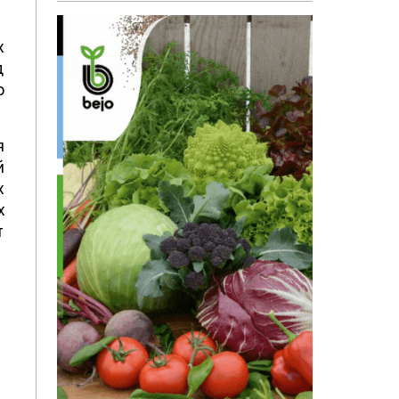
х
д
о
я
й
х
х
т