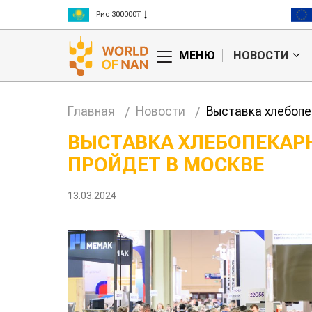
Пшеница 3 класс 125000₸
Ячмень 130000₸
Кукуруза 150000₸
МЕНЮ
НОВОСТИ
Рис 300000₸
Пшеница 3 класс 125000₸
Главная
Новости
Выставка хлебопе
ВЫСТАВКА ХЛЕБОПЕКАР
ПРОЙДЕТ В МОСКВЕ
Ученые нашли
способ повысить
продуктивность
13.03.2024
мясного скота