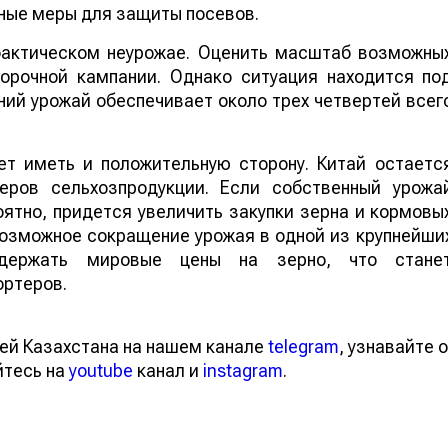
ные меры для защиты посевов.
 фактическом неурожае. Оценить масштаб возможны
борочной кампании. Однако ситуация находится по
ий урожай обеспечивает около трех четвертей всег
т иметь и положительную сторону. Китай остаетс
еров сельхозпродукции. Если собственный урожа
ятно, придется увеличить закупки зерна и кормовы
 возможное сокращение урожая в одной из крупнейши
ддержать мировые цены на зерно, что стане
ортеров.
ей Казахстана на нашем канале
telegram
, узнавайте о
йтесь на
youtube
канал и
instagram
.