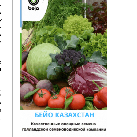
и
я
х
и
я
е
з
и
,
и
y
т
,