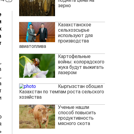
поднять цены на
зерно
е
и
Казахстанское
х
сельхозсырье
используют для
в
производства
т
авиатоплива
Картофельные
,
войны: колорадского
жука будут выжигать
в
лазером
,
а
Кыргызстан обошел
т
Казахстан по темпам роста сельского
хозяйства
и
Ученые нашли
способ повысить
о
продуктивность
мясного скота
я
ь