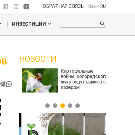
ОБРАТНАЯ СВЯЗЬ
Язык
RU
ИНВЕСТИЦИИ
НОВОСТИ
ОВ
е
Картофельные
войны: колорадского
Казахстан по 
я
жука будут выжигать
хозяйства
лазером
и
1
2
3
4
5
|
и
,