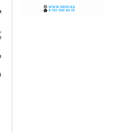
м
,
е
в
й