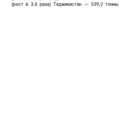
(рост в 3,6 раза) Таджикистан — 539,2 тонны
(рост в 23,4 раза) Польша — 462 тонны (рост в
21 раз).
Смотрите больше интересных агроновостей
Казахстана на нашем канале
telegram
, узнавайте
о важных событиях в
facebook
и подписывайтесь
на
youtube
канал и
instagram
.
Обсуждение