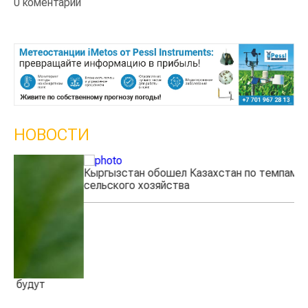
0 коментарии
НОВОСТИ
Кыргызстан обошел Казахстан по темпам роста
Ка
сельского хозяйства
эк