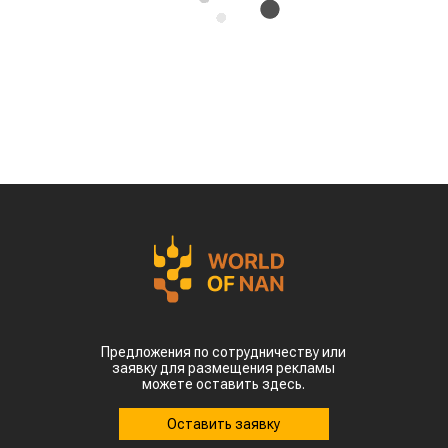
на мировом рынке зернобобовых, продав за
рубеж более 93 тыс тонн чечевицы,
сообщает
World
of
NAN
.
По данным Lsm.kz, этот объем сразу в 6,7 раза
превысил показатели аналогичного периода
прошлого года. Суммарная экспортная выручка
отечественных производителей приблизилась к
отметке в $35 млн.
Казахстанскую чечевицу активно закупают 23
страны мира. Ключевым торговым партнером
остается Турция, которая увеличила закупки в
пять раз и импортировала 63,4 тыс. тонн.
Главной сенсацией отчетного периода стал
рынок Китая. Если в прошлом году отгрузки туда
полностью отсутствовали, то за пять месяцев
текущего года КНР выкупила сразу 14,2 тыс.
тонн казахстанской чечевицы.
Высокую динамику спроса показывают и другие
традиционные рынки: Афганистан — 4,9 тыс