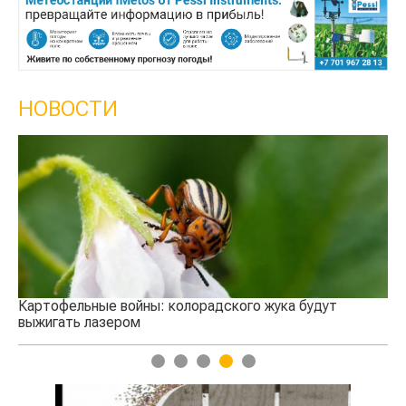
НОВОСТИ
Кы
се
Картофельные войны: колорадского жука будут
выжигать лазером
1
2
3
4
5