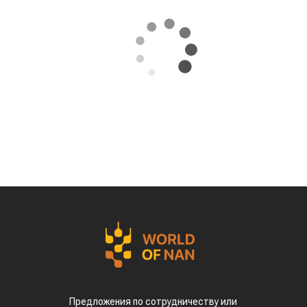
За первые пять месяцев этого года аграрии
Казахстана совершили масштабный прорыв
на мировом рынке зернобобовых, продав за
рубеж более 93 тыс тонн чечевицы,
сообщает
World
of
NAN
.
По данным Lsm.kz, этот объем сразу в 6,7 раза
превысил показатели аналогичного периода
прошлого года. Суммарная экспортная выручка
отечественных производителей приблизилась к
отметке в $35 млн.
Казахстанскую чечевицу активно закупают 23
страны мира. Ключевым торговым партнером
остается Турция, которая увеличила закупки в
пять раз и импортировала 63,4 тыс. тонн.
Главной сенсацией отчетного периода стал
рынок Китая. Если в прошлом году отгрузки туда
полностью отсутствовали, то за пять месяцев