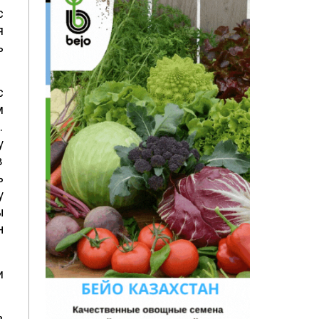
с
я
ь
с
м
.
у
в
ь
у
ы
н
и
в