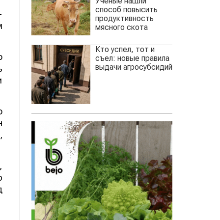
Ученые нашли
способ повысить
-
продуктивность
м
мясного скота
Кто успел, тот и
о
съел: новые правила
выдачи агросубсидий
ь
и
о
н
,
,
ю
д