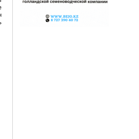
е
н
ь