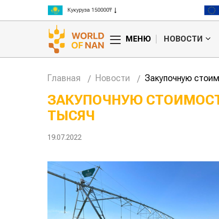
Рис 300000₸
Пшеница 3 класс 125000₸
МЕНЮ
НОВОСТИ
Главная
Новости
Закупочную стоим
ЗАКУПОЧНУЮ СТОИМОСТ
ТЫСЯЧ
анское
Картофельные
сырье
войны: колорадского
Казахст
уют для
жука будут выжигать
хозяйст
19.07.2022
дства
лазером