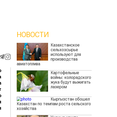
НОВОСТИ
Казахстанское
сельхозсырье
используют для
производства
авиатоплива
о
Картофельные
а
войны: колорадского
жука будут выжигать
з
лазером
т
о
Кыргызстан обошел
я
Казахстан по темпам роста сельского
я
хозяйства