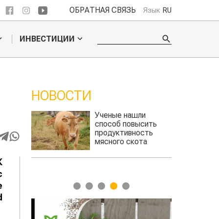
ОБРАТНАЯ СВЯЗЬ
Язык
RU
ИНВЕСТИЦИИ
НОВОСТИ
ли
Кто успел, тот и
сить
съел: новые правила
сть
выдачи агросубсидий
та
авиатоплива
К
с
е
1
2
3
4
5
d