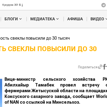
Рис 408 $
Пшеница 423 $
БЛОГИ
МЕДИАТЕКА
АФИША
ВИДЕО
ость свеклы повысили до 30 тысяч
Ь СВЕКЛЫ ПОВЫСИЛИ ДО 30
Кыргызстан обошел
Ученые наш
ан по темпам роста сельского
способ повы
ва
продуктивно
Поделиться
мясного ско
Вице-министр сельского хозяйства Р
Абилхайыр Тамабек провел встречу 
фермерами Жетысуской области на площадк
Коксуского сахарного завода, сообщает
Worl
of
NAN
со ссылкой на Минсельхоз.