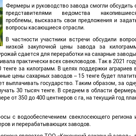
Фермеры и руководство завода смогли обсудить 
представителями ведомства накопившиес
проблемы, высказать свои предложения и задат
вопросы касающиеся отрасли.
В частности участники встречи обсудили вопро
низкой закупочной цены завода за килограм
урожай сдается для переработки на сахарные заводы
ивала практически всех свекловодов. Так в 2021 год
 тенге за килограмм. В целях поддержки аграриев 
чные цены сахарных заводов – 15 тенге будет платит
дет выплачивать государство. Таким образом, за одн
учать 30 тысяч тенге. В среднем в области фермер
ре от 350 до 400 центнеров с га, на текущий год пла
росы с водообеспечением свеклосеющего региона 
еров и перерабатывающих заводов.
егиона является ТОО «Коксуский сахарный завод», 